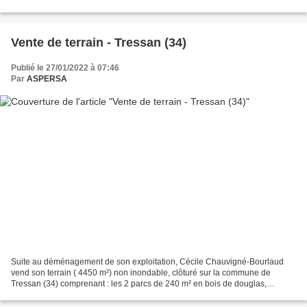
000 escargots, de l'espèce Helix Aspersa...
Vente de terrain - Tressan (34)
Publié le 27/01/2022 à 07:46
Par
ASPERSA
Suite au déménagement de son exploitation, Cécile Chauvigné-Bourlaud
vend son terrain ( 4450 m²) non inondable, clôturé sur la commune de
Tressan (34) comprenant : les 2 parcs de 240 m² en bois de douglas,
l'installation pour les asperseurs (pression...