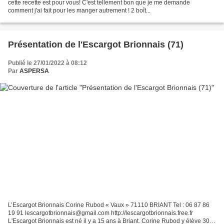
cette recette est pour vous! C'est tellement bon que je me demande
comment j'ai fait pour les manger autrement ! 2 boît...
Présentation de l'Escargot Brionnais (71)
Publié le 27/01/2022 à 08:12
Par
ASPERSA
L’Escargot Brionnais Corine Rubod « Vaux » 71110 BRIANT Tel : 06 87 86
19 91 lescargotbrionnais@gmail.com http://lescargotbrionnais.free.fr
L'Escargot Brionnais est né il y a 15 ans à Briant. Corine Rubod y élève 300