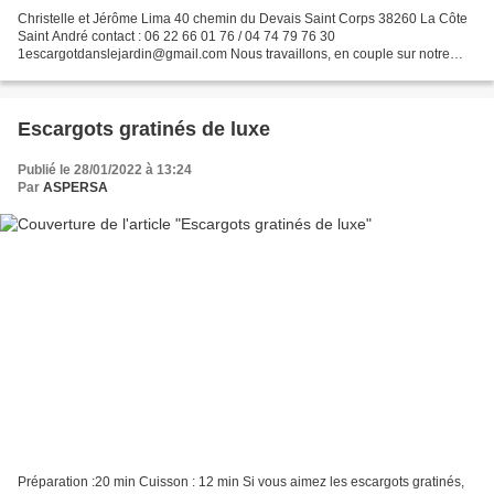
Christelle et Jérôme Lima 40 chemin du Devais Saint Corps 38260 La Côte
Saint André contact : 06 22 66 01 76 / 04 74 79 76 30
1escargotdanslejardin@gmail.com Nous travaillons, en couple sur notre
ferme à La Côte Saint-André en Isère, installés depuis...
Escargots gratinés de luxe
Publié le 28/01/2022 à 13:24
Par
ASPERSA
Préparation :20 min Cuisson : 12 min Si vous aimez les escargots gratinés,