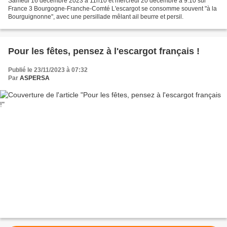
Samedi 16 décembre 2023 à 11h10 et mercredi 20 décembre à 9.10 sur
France 3 Bourgogne-Franche-Comté L'escargot se consomme souvent "à la
Bourguignonne", avec une persillade mêlant ail beurre et persil.
Pour les fêtes, pensez à l'escargot français !
Publié le 23/11/2023 à 07:32
Par
ASPERSA