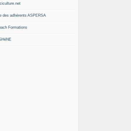
ciculture.net
te des adhérents ASPERSA
nach Formations
 GHéNE