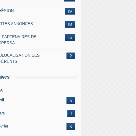
HÉSION
19
TITES ANNONCES
18
S PARTENAIRES DE
13
ASPERSA
'agriculture : "on fait partie des grosses structures hélicico
OLOCALISATION DES
2
HÉRENTS
ives
26
ril
5
ars
1
vrier
3