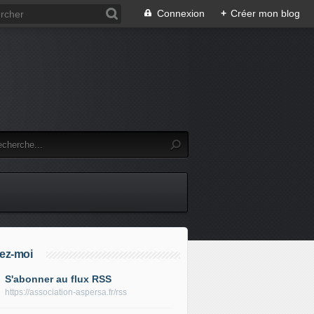
Connexion
+
Créer mon blog
ez-moi
S'abonner au flux RSS
https://association-aspersa.fr/rss