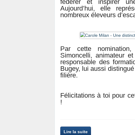
fédérer et inspirer u
Aujourd’hui, elle repr
nombreux éleveurs d’esca
Par cette nomination,
Simoncelli, animateur e
responsable des formati
Bugey, lui aussi disting
filière.
Félicitations à toi pour 
!
Lire la suite