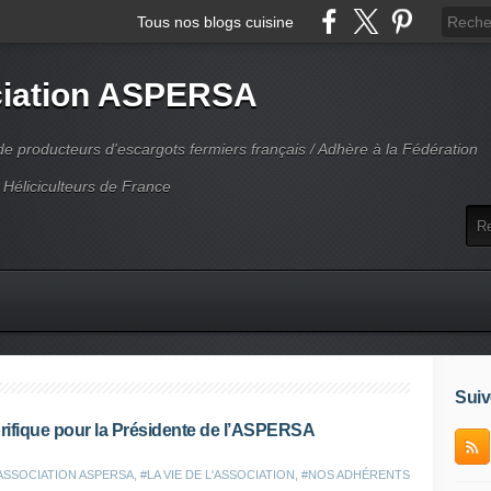
Tous nos blogs cuisine
iation ASPERSA
 producteurs d'escargots fermiers français / Adhère à la Fédération
 Héliciculteurs de France
Suiv
orifique pour la Présidente de l’ASPERSA
'ASSOCIATION ASPERSA
,
#LA VIE DE L'ASSOCIATION
,
#NOS ADHÉRENTS