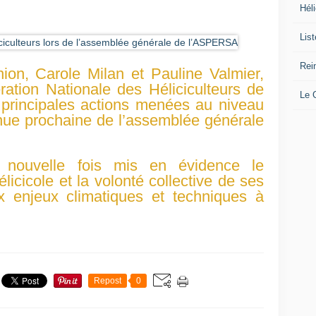
i
Héli
v
o
Lis
n
t
Rei
ion, Carole Milan et Pauline Valmier,
a
ration Nationale des Héliciculteurs de
u
Le
 principales actions menées au niveau
s
enue prochaine de l’assemblée générale
a
l
o
n
 nouvelle fois mis en évidence le
d
licicole et la volonté collective de ses
e
x enjeux climatiques et techniques à
l
'
a
g
r
i
Repost
0
c
u