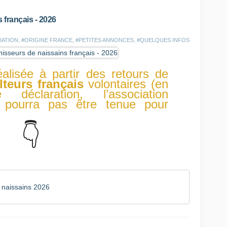
l
t
 français - 2026
u
r
CIATION
,
#ORIGINE FRANCE
,
#PETITES ANNONCES
,
#QUELQUES INFOS
e
2
0
éalisée à partir des retours de
2
ulteurs
français
volontaires (en
6
éclaration, l’association
p
 pourra pas être tenue pour
o
u
r
👇
p
r
é
s
e
n
 naissains 2026
t
e
r
l