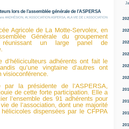
s
Ja
n
ulteurs lors de l’assemblée générale de l’ASPERSA
o
dans
#ADHÉSION
,
#L'ASSOCIATION ASPERSA
,
#LA VIE DE L'ASSOCIATION
20
t
r
ycée Agricole de La Motte-Servolex, en
20
e
’Assemblée Générale du groupement
s
 réunissant un large panel de
é
20
r
e.
i
20
e
 d’héliciculteurs adhérents ont fait le
s
20
andis qu’une vingtaine d’autres ont
u
 visioconférence.
r
20
c
ée par la présidente de l’ASPERSA,
e
20
ouie de cette forte participation. Elle a
s
ier l’ensemble des 91 adhérents pour
f
20
ie de l’association, dont une majorité
e
s hélicicoles dispensées par le CFPPA
m
20
m
e
20
s