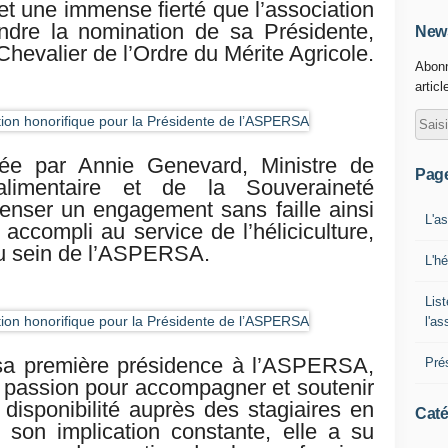
 et une immense fierté que l’association
dre la nomination de sa Présidente,
News
Chevalier de l’Ordre du Mérite Agricole
.
Abonn
articl
rdée par Annie Genevard, Ministre de
Pag
roalimentaire et de la Souveraineté
penser un engagement sans faille ainsi
L'a
 accompli au service de l’héliciculture,
 au sein de l’ASPERSA.
L'h
List
l'a
sa première présidence à l’ASPERSA,
Pré
 passion pour accompagner et soutenir
a disponibilité auprès des stagiaires en
Caté
 son implication constante, elle a su