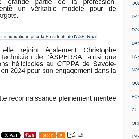
ne grande partie de la profession.
QU
ésente un véritable modèle pour de
rgots.
DA
DO
DA
 elle rejoint également Christophe
t technicien de l’ASPERSA, ainsi que
LA 
ons hélicicoles au CFPPA de Savoie-
ué en 2024 pour son engagement dans la
NO
QU
FO
cette reconnaissance pleinement méritée
CU
OR
Repost
0
L'