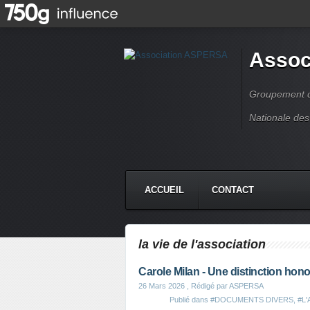
Assoc
Groupement de
Nationale des
ACCUEIL
CONTACT
la vie de l'association
Carole Milan - Une distinction hon
26 Mars 2026
, Rédigé par ASPERSA
Publié dans
#DOCUMENTS DIVERS
,
#L