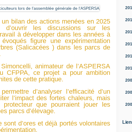
e
20
t
c
20
, un bilan des actions menées en 2025
e
 d’ouvrir les discussions sur les
s
20
travail à développer dans les années à
h
s évoqués figure une expérimentation
o
20
rbres (Salicacées ) dans les parcs de
m
m
.
20
e
s
 Simoncelli, animateur de l’ASPERSA
20
d
 au CFPPA, ce projet a pour ambition
e
imites de cette pratique.
20
l
'
ermettre d’analyser l’efficacité d’un
20
Y
ter l’impact des fortes chaleurs, mais
o
e protecteur que pourraient jouer les
20
n
les parcs d’élevage.
n
e
Lien
e sont d’ores et déjà portés volontaires
q
périmentation.
u