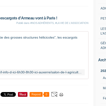
AD
 escargots d'Armeau vont à Paris !
PE
Publié dans
#NOS ADHÉRENTS
,
#LA VIE DE L'ASSOCIATION
LE
L'
Salon de l
GÉ
N
AD
o
u
Arch
s
c
o
20
https://www.francebleu.fr/emissions/l-info-d-ici-6h30-8h30-ici-auxerre/salon-de-l-agriculture-on-fait-partie-des-grosses-structures-helicicoles-les-escargots-d-armeau-a-paris-3174703
n
Av
t
i
M
n
u
Repost
0
o
Fé
n