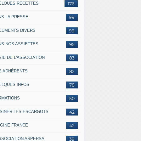
ELQUES RECETTES
176
NS LA PRESSE
99
CUMENTS DIVERS
99
NS NOS ASSIETTES
95
VIE DE L'ASSOCIATION
83
S ADHÉRENTS
82
ELQUES INFOS
78
RMATIONS
50
ISINER LES ESCARGOTS
42
IGINE FRANCE
42
ASSOCIATION ASPERSA
39