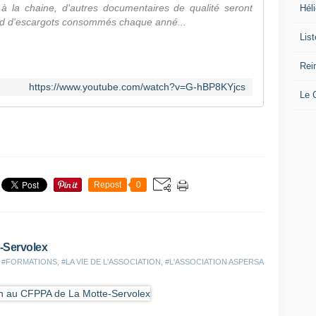
 la chaine, d'autres documentaires de qualité seront
Héli
ard d'escargots consommés chaque anné...
Lis
Rei
https://www.youtube.com/watch?v=G-hBP8KYjcs
Le
Repost
0
-Servolex
s
#FORMATIONS
,
#LA VIE DE L'ASSOCIATION
,
#L'ASSOCIATION ASPERSA