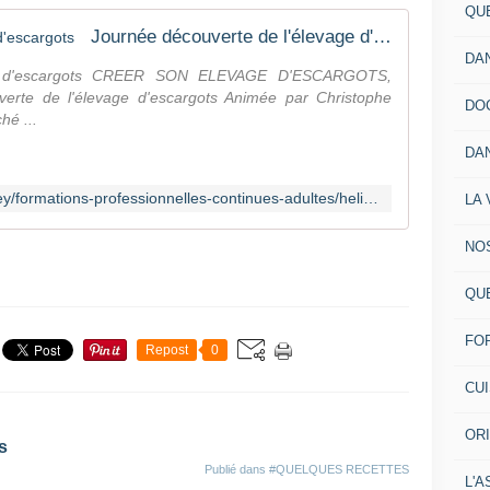
QU
Journée découverte de l'élevage d'escargots
DA
ge d'escargots CREER SON ELEVAGE D'ESCARGOTS,
te de l'élevage d'escargots Animée par Christophe
DO
é ...
DA
https://reinach.fr/cfppa-savoie-bugey/formations-professionnelles-continues-adultes/heliculture/journee-decouverte-sur-lelevage-descargots/
LA 
NO
QU
FO
Repost
0
CU
OR
s
Publié dans
#QUELQUES RECETTES
L'