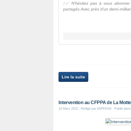
❕✅ N'hésitez pas à vous abonner à
partagés.Avec près d'un demi-milli
Lire la suite
Intervention au CFPPA de La Motte
16 Mars 2022
, Rédigé par ASPERSA
Publié dan