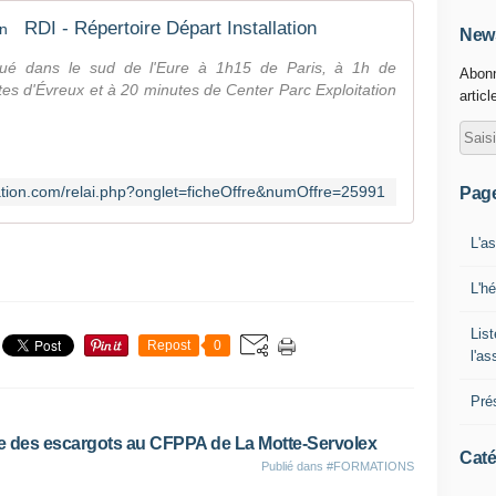
RDI - Répertoire Départ Installation
News
itué dans le sud de l'Eure à 1h15 de Paris, à 1h de
Abonn
tes d'Évreux et à 20 minutes de Center Parc Exploitation
articl
llation.com/relai.php?onglet=ficheOffre&numOffre=25991
Pag
L'a
L'h
List
Repost
0
l'a
Pré
ge des escargots au CFPPA de La Motte-Servolex
Caté
Publié dans
#FORMATIONS