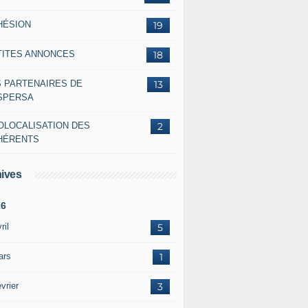
HÉSION
19
TITES ANNONCES
18
S PARTENAIRES DE
13
ASPERSA
OLOCALISATION DES
2
HÉRENTS
ives
26
ril
5
ars
1
vrier
3