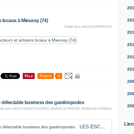
20
20
 locaux à Mieussy (74)
Publié dans
#NOS ADHÉRENTS
20
20
20
20
Repost
0
20
20
lectable business des gastéropodes
20
blié dans
#DOCUMENTS DIVERS
,
#DANS LA PRESSE
,
#ORIGINE FRANCE
Lien
LES ESCARGOTS EN BAVENT: Le délectable business des gastéropodes