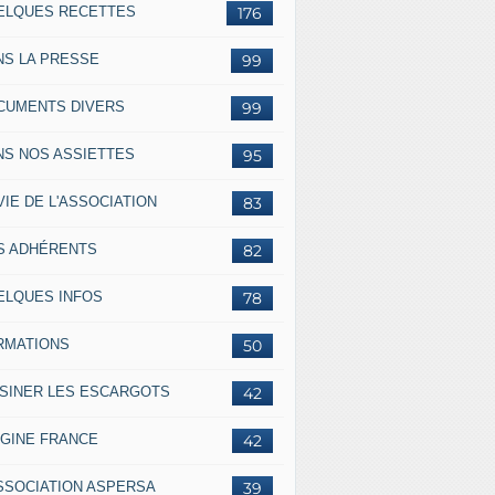
ELQUES RECETTES
176
NS LA PRESSE
99
CUMENTS DIVERS
99
NS NOS ASSIETTES
95
VIE DE L'ASSOCIATION
83
S ADHÉRENTS
82
ELQUES INFOS
78
RMATIONS
50
ISINER LES ESCARGOTS
42
IGINE FRANCE
42
ASSOCIATION ASPERSA
39