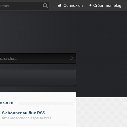
Connexion
+
Créer mon blog
ez-moi
S'abonner au flux RSS
https://association-aspersa.fr/rss