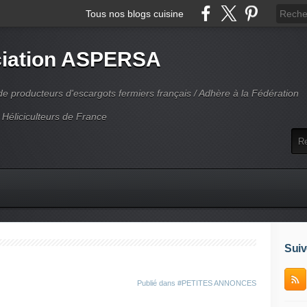
Tous nos blogs cuisine
iation ASPERSA
 producteurs d'escargots fermiers français / Adhère à la Fédération
 Héliciculteurs de France
Suiv
Publié dans
#PETITES ANNONCES