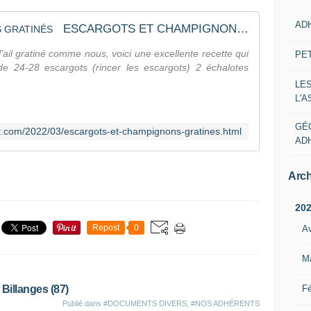
AD
ESCARGOTS ET CHAMPIGNONS GRATINÉS
'ail gratiné comme nous, voici une excellente recette qui
PE
 de 24-28 escargots (rincer les escargots) 2 échalotes
LE
L'
GÉ
pot.com/2022/03/escargots-et-champignons-gratines.html
AD
Arch
20
Repost
0
Av
M
Fé
Billanges (87)
Publié dans
#DOCUMENTS DIVERS
,
#NOS ADHÉRENTS