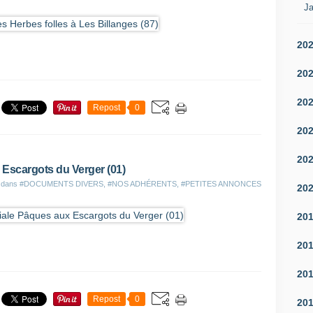
Ja
20
20
20
Repost
0
20
20
 Escargots du Verger (01)
é dans
#DOCUMENTS DIVERS
,
#NOS ADHÉRENTS
,
#PETITES ANNONCES
20
20
20
20
Repost
0
20