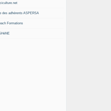
ciculture.net
te des adhérents ASPERSA
nach Formations
 GHéNE