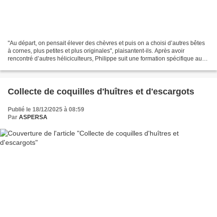
"Au départ, on pensait élever des chèvres et puis on a choisi d’autres bêtes
à cornes, plus petites et plus originales", plaisantent-ils. Après avoir
rencontré d’autres héliciculteurs, Philippe suit une formation spécifique au
lycée agricole de La Motte-Servolex." À...
Collecte de coquilles d'huîtres et d'escargots
Publié le 18/12/2025 à 08:59
Par
ASPERSA