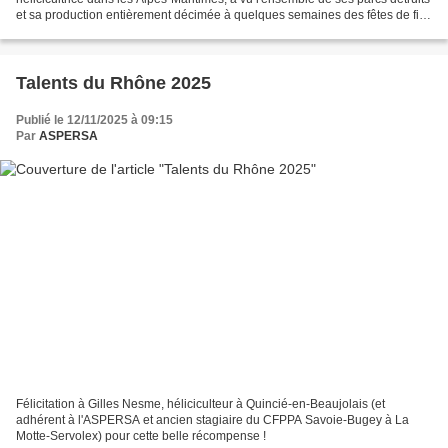
et sa production entièrement décimée à quelques semaines des fêtes de fin
d'année. Si vous souhaitez lui...
Talents du Rhône 2025
Publié le 12/11/2025 à 09:15
Par
ASPERSA
Félicitation à Gilles Nesme, héliciculteur à Quincié-en-Beaujolais (et
adhérent à l'ASPERSA et ancien stagiaire du CFPPA Savoie-Bugey à La
Motte-Servolex) pour cette belle récompense !