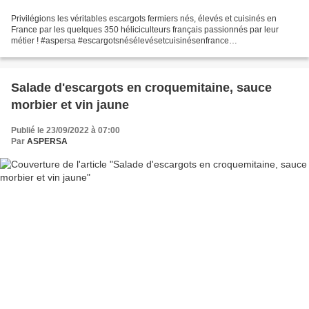
Privilégions les véritables escargots fermiers nés, élevés et cuisinés en
France par les quelques 350 héliciculteurs français passionnés par leur
métier ! #aspersa #escargotsnésélevésetcuisinésenfrance
#escargotsfermiers Il est de ces produits qui ont...
Salade d'escargots en croquemitaine, sauce
morbier et vin jaune
Publié le 23/09/2022 à 07:00
Par
ASPERSA