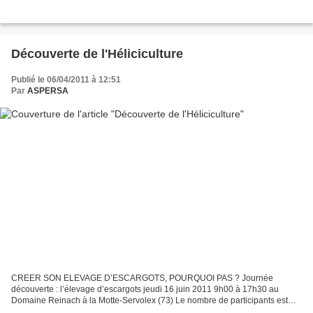
Découverte de l'Héliciculture
Publié le 06/04/2011 à 12:51
Par
ASPERSA
CREER SON ELEVAGE D’ESCARGOTS, POURQUOI PAS ? Journée
découverte : l’élevage d’escargots jeudi 16 juin 2011 9h00 à 17h30 au
Domaine Reinach à la Motte-Servolex (73) Le nombre de participants est
limité à 20 pour assurer la qualité des échanges. PROGRAMME...