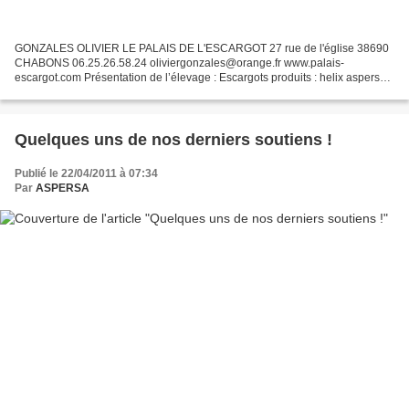
GONZALES OLIVIER LE PALAIS DE L'ESCARGOT 27 rue de l'église 38690
CHABONS 06.25.26.58.24 oliviergonzales@orange.fr www.palais-
escargot.com Présentation de l’élevage : Escargots produits : helix aspersa
maxima Notre exploitation hélicicole se trouve sur...
Quelques uns de nos derniers soutiens !
Publié le 22/04/2011 à 07:34
Par
ASPERSA