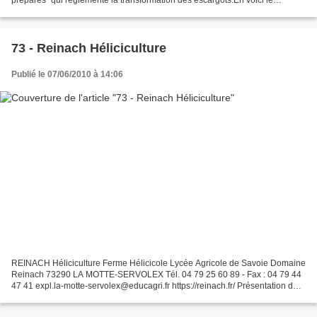
contenu : La problématique Madame, Mademoiselle,...
73 - Reinach Héliciculture
Publié le 07/06/2010 à 14:06
REINACH Héliciculture Ferme Hélicicole Lycée Agricole de Savoie Domaine
Reinach 73290 LA MOTTE-SERVOLEX Tél. 04 79 25 60 89 - Fax : 04 79 44
47 41 expl.la-motte-servolex@educagri.fr https://reinach.fr/ Présentation de
l’élevage : Race élevée : Gros-gris...