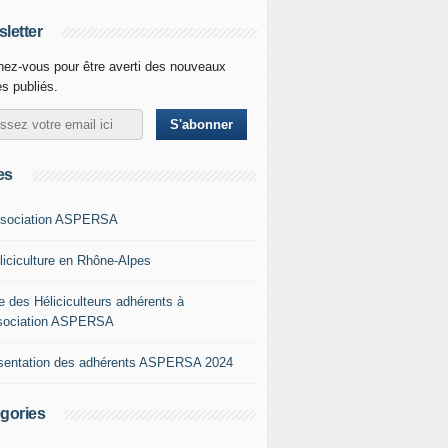
letter
ez-vous pour être averti des nouveaux
es publiés.
es
ssociation ASPERSA
éliciculture en Rhône-Alpes
e des Héliciculteurs adhérents à
ssociation ASPERSA
sentation des adhérents ASPERSA 2024
gories