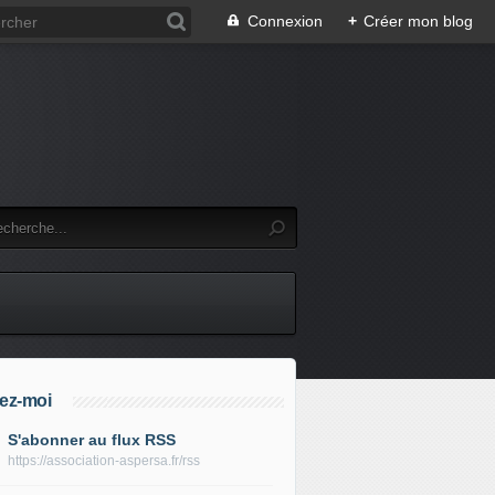
Connexion
+
Créer mon blog
ez-moi
S'abonner au flux RSS
https://association-aspersa.fr/rss