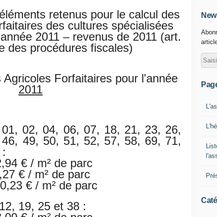
léments retenus pour le calcul des
News
rfaitaires des cultures spécialisées
Abonn
l’année 2011 – revenus de 2011 (art.
articl
re des procédures fiscales)
Agricoles Forfaitaires pour l'année
Pag
2011
L'a
L'h
01, 02, 04, 06, 07, 18, 21, 23, 26,
 46, 49, 50, 51, 52, 57, 58, 69, 71,
List
 :
l'a
 m² de parc
27 € / m² de parc
Pré
0,23 € / m² de parc
Caté
2, 19, 25 et 38 :