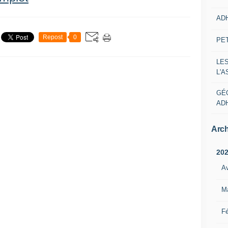
AD
Repost
0
PE
LE
L'
GÉ
AD
Arch
20
Av
M
Fé