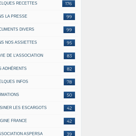
ELQUES RECETTES
176
NS LA PRESSE
99
CUMENTS DIVERS
99
NS NOS ASSIETTES
95
VIE DE L'ASSOCIATION
83
S ADHÉRENTS
82
ELQUES INFOS
78
RMATIONS
50
ISINER LES ESCARGOTS
42
IGINE FRANCE
42
ASSOCIATION ASPERSA
39