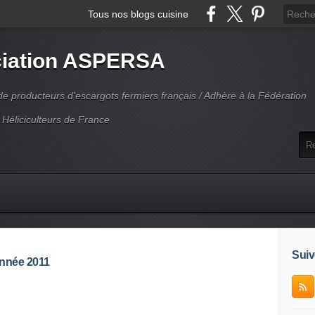
Tous nos blogs cuisine
iation ASPERSA
 producteurs d'escargots fermiers français / Adhère à la Fédération
 Héliciculteurs de France
Suiv
année 2011