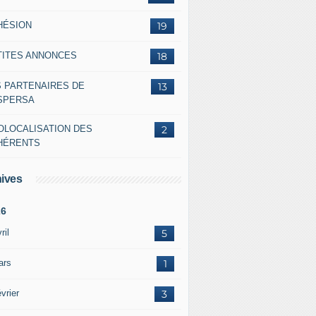
HÉSION
19
TITES ANNONCES
18
S PARTENAIRES DE
13
ASPERSA
OLOCALISATION DES
2
HÉRENTS
ives
26
ril
5
ars
1
vrier
3