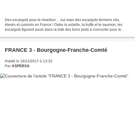
Des escargots pour le réveillon… oui mais des escargots fermiers nés,
élevés et cuisinés en France ! Outre la volaille, la truffe et le saumon, les
escargots figurent aussi dans la liste des bons plats à concocter pour le
réveillon. En Bourgogne, ce petit...
FRANCE 3 - Bourgogne-Franche-Comté
Publié le 18/12/2017 à 13:25
Par
ASPERSA