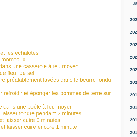
Ja
20
20
20
 et les échalotes
20
ts morceaux
e dans une casserole à feu moyen
20
e fleur de sel
rre préalablement lavées dans le beurre fondu
20
er refroidir et éponger les pommes de terre sur
20
rre dans une poêle à feu moyen
20
 et laisser fondre pendant 2 minutes
et laisser cuire 3 minutes
20
 et laisser cuire encore 1 minute
20