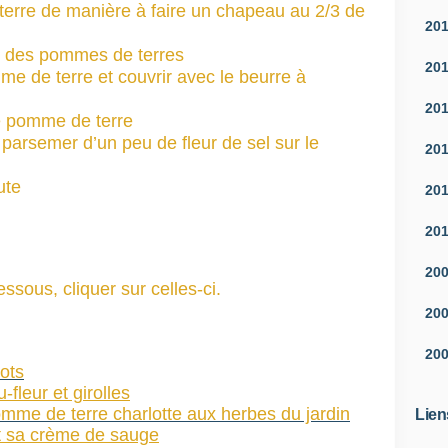
erre de manière à faire un chapeau au 2/3 de
20
ur des pommes de terres
20
e de terre et couvrir avec le beurre à
20
e pomme de terre
 parsemer d’un peu de fleur de sel sur le
20
ute
20
20
20
ssous, cliquer sur celles-ci.
20
20
ots
-fleur et girolles
omme de terre charlotte aux herbes du jardin
Lien
t sa crème de sauge