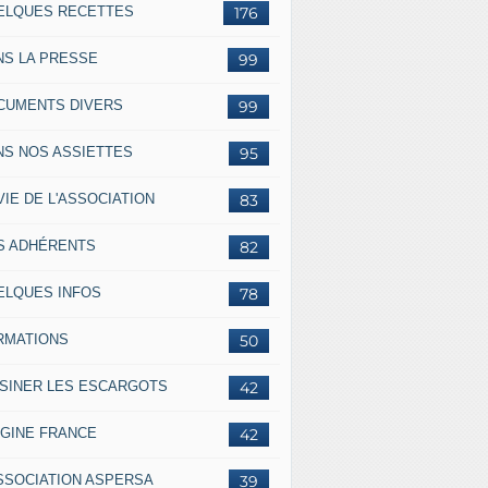
ELQUES RECETTES
176
NS LA PRESSE
99
CUMENTS DIVERS
99
NS NOS ASSIETTES
95
VIE DE L'ASSOCIATION
83
S ADHÉRENTS
82
ELQUES INFOS
78
RMATIONS
50
ISINER LES ESCARGOTS
42
IGINE FRANCE
42
ASSOCIATION ASPERSA
39