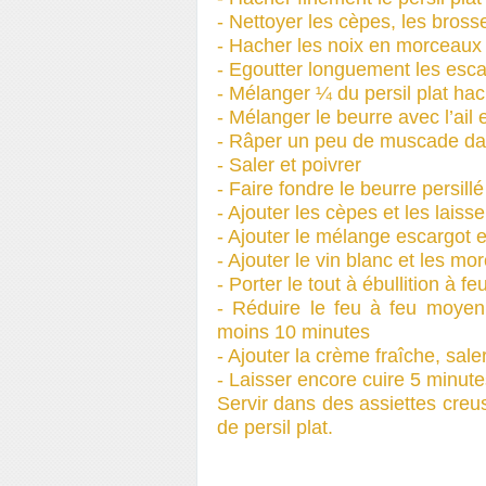
- Nettoyer les cèpes, les bross
- Hacher les noix en morceaux 
- Egoutter longuement les escar
- Mélanger ¼ du persil plat hac
- Mélanger le beurre avec l’ail e
- Râper un peu de muscade dans
- Saler et poivrer
- Faire fondre le beurre persill
- Ajouter les cèpes et les lais
- Ajouter le mélange escargot et
- Ajouter le vin blanc et les m
- Porter le tout à ébullition à feu
- Réduire le feu à feu moyen 
moins 10 minutes
- Ajouter la crème fraîche, saler
- Laisser encore cuire 5 minute
Servir dans des assiettes creu
de persil plat.