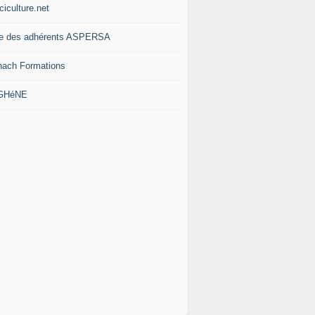
ciculture.net
te des adhérents ASPERSA
nach Formations
 GHéNE