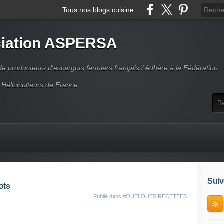
Tous nos blogs cuisine
iation ASPERSA
 producteurs d'escargots fermiers français / Adhère à la Fédération
 Héliciculteurs de France
Suiv
ots
Publié dans
#QUELQUES RECETTES