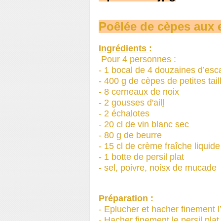
Poêlée de cèpes aux 
Ingrédients
:
Pour 4 personnes :
- 1 bocal de 4 douzaines d’esc
- 400 g de cèpes de petites tail
- 8 cerneaux de noix
- 2 gousses d'ail
l
- 2 échalotes
- 20 cl de vin blanc sec
- 80 g de beurre
- 15 cl de crème fraîche liquide
- 1 botte de persil plat
- sel, poivre, noisx de mucade
Préparation
:
- Eplucher et hacher finement l’
- Hacher finement le persil plat