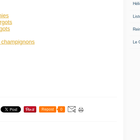
Héli
nies
Lis
rgots
gots
Rei
et champignons
Le
Repost
0