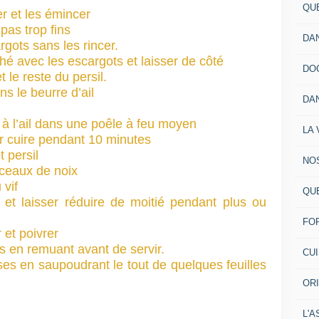
QU
er et les émincer
pas trop fins
DA
gots sans les rincer.
hé avec les escargots et laisser de côté
DO
t le reste du persil.
 le beurre d’ail
DA
é à l’ail dans une poêle à feu moyen
LA 
ser cuire pendant 10 minutes
 persil
NO
orceaux de noix
 vif
QU
et laisser réduire de moitié pendant plus ou
FO
 et poivrer
s en remuant avant de servir.
CU
ses en saupoudrant le tout de quelques feuilles
OR
L'