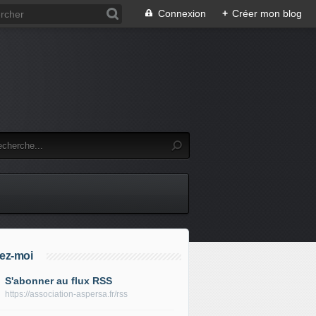
Connexion
+
Créer mon blog
ez-moi
S'abonner au flux RSS
https://association-aspersa.fr/rss