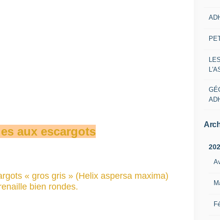
AD
PE
LE
L'
GÉ
AD
Arch
ies aux escargots
20
Av
argots « gros gris » (Helix aspersa maxima)
M
enaille bien rondes.
Fé