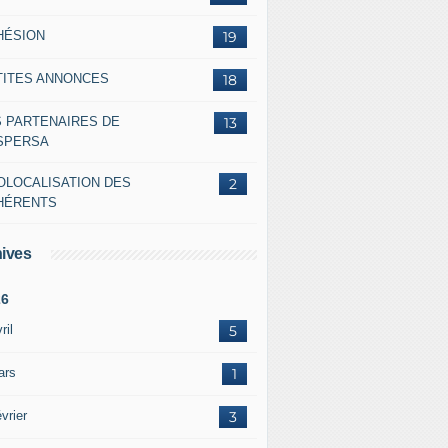
HÉSION
19
TITES ANNONCES
18
S PARTENAIRES DE
13
ASPERSA
OLOCALISATION DES
2
HÉRENTS
ives
26
ril
5
ars
1
vrier
3