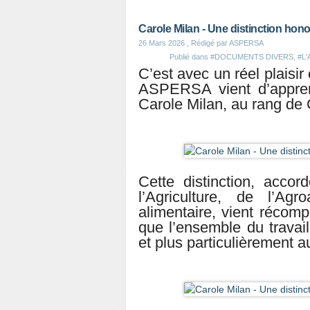
Carole Milan - Une distinction hon
26 Mars 2026
, Rédigé par ASPERSA
Publié dans
#DOCUMENTS DIVERS
,
#L
C’est avec un réel plaisir
ASPERSA vient d’appren
Carole Milan, au rang de
Cette distinction, acco
l’Agriculture, de l’Ag
alimentaire, vient récom
que l’ensemble du travail
et plus particulièrement