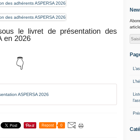
News
Abonn
articl
sous le livret de présentation des
A en 2026
Pag
👇
L'a
L'h
List
ésentation ASPERSA 2026
l'a
Pré
Repost
0
Caté