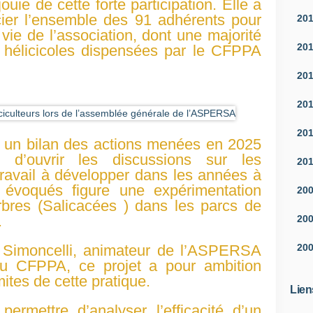
ouie de cette forte participation. Elle a
ier l’ensemble des 91 adhérents pour
20
ie de l’association, dont une majorité
20
s hélicicoles dispensées par le CFPPA
20
20
20
, un bilan des actions menées en 2025
 d’ouvrir les discussions sur les
20
travail à développer dans les années à
s évoqués figure une expérimentation
20
rbres (Salicacées ) dans les parcs de
.
20
20
 Simoncelli, animateur de l’ASPERSA
 au CFPPA, ce projet a pour ambition
imites de cette pratique.
Lien
ermettre d’analyser l’efficacité d’un