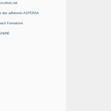
ciculture.net
te des adhérents ASPERSA
nach Formations
 GHéNE