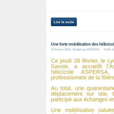
Lire la suite
Une forte mobilisation des hélicic
16 Février 2026
, Rédigé par ASPERSA
Publié 
Ce jeudi 26 février, le L
Savoie, a accueilli l
hélicicole ASPERSA,
professionnels de la filièr
Au total, une quarantaine
déplacement sur site, t
participé aux échanges en
Une mobilisation salu