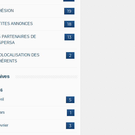
HÉSION
19
TITES ANNONCES
18
S PARTENAIRES DE
13
ASPERSA
OLOCALISATION DES
2
HÉRENTS
ives
26
ril
5
ars
1
vrier
3