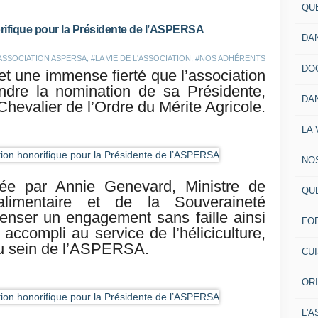
QU
orifique pour la Présidente de l’ASPERSA
DA
'ASSOCIATION ASPERSA
,
#LA VIE DE L'ASSOCIATION
,
#NOS ADHÉRENTS
DO
 et une immense fierté que l’association
dre la nomination de sa Présidente,
DA
Chevalier de l’Ordre du Mérite Agricole
.
LA 
NO
rdée par Annie Genevard, Ministre de
QU
roalimentaire et de la Souveraineté
penser un engagement sans faille ainsi
FO
 accompli au service de l’héliciculture,
 au sein de l’ASPERSA.
CU
OR
L'