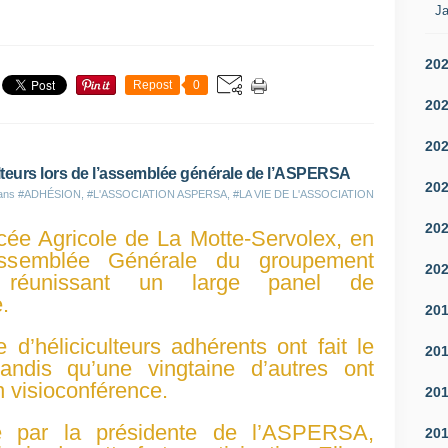
Ja
20
Repost
0
20
20
ulteurs lors de l’assemblée générale de l’ASPERSA
20
dans
#ADHÉSION
,
#L'ASSOCIATION ASPERSA
,
#LA VIE DE L'ASSOCIATION
20
ycée Agricole de La Motte-Servolex, en
’Assemblée Générale du groupement
20
 réunissant un large panel de
e.
20
 d’héliciculteurs adhérents ont fait le
20
andis qu’une vingtaine d’autres ont
 visioconférence.
20
ée par la présidente de l’ASPERSA,
20