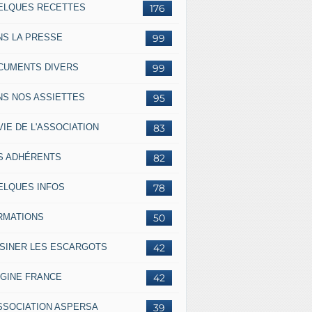
ELQUES RECETTES
176
NS LA PRESSE
99
CUMENTS DIVERS
99
NS NOS ASSIETTES
95
VIE DE L'ASSOCIATION
83
S ADHÉRENTS
82
ELQUES INFOS
78
RMATIONS
50
ISINER LES ESCARGOTS
42
IGINE FRANCE
42
ASSOCIATION ASPERSA
39