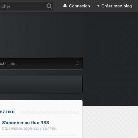
Connexion
+
Créer mon blog
ez-moi
S'abonner au flux RSS
https://association-aspersa.fr/rss