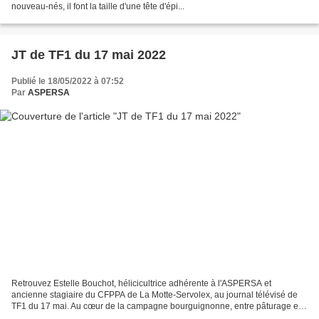
nouveau-nés, il font la taille d'une tête d'épi...
JT de TF1 du 17 mai 2022
Publié le 18/05/2022 à 07:52
Par
ASPERSA
Retrouvez Estelle Bouchot, hélicicultrice adhérente à l'ASPERSA et
ancienne stagiaire du CFPPA de La Motte-Servolex, au journal télévisé de
TF1 du 17 mai. Au cœur de la campagne bourguignonne, entre pâturage et
village, se cache un bâtiment unique en...