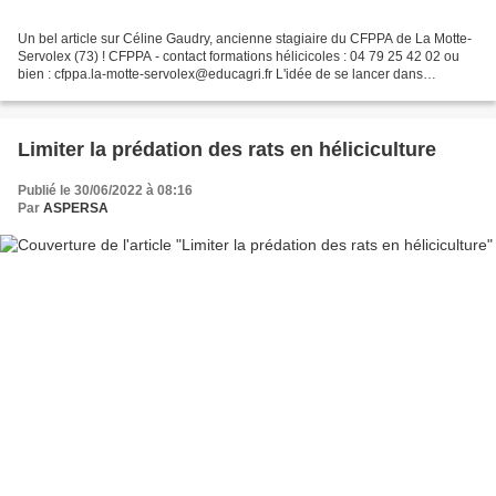
Un bel article sur Céline Gaudry, ancienne stagiaire du CFPPA de La Motte-
Servolex (73) ! CFPPA - contact formations hélicicoles : 04 79 25 42 02 ou
bien : cfppa.la-motte-servolex@educagri.fr L'idée de se lancer dans
l'élevage des escargots a traversé...
Limiter la prédation des rats en héliciculture
Publié le 30/06/2022 à 08:16
Par
ASPERSA