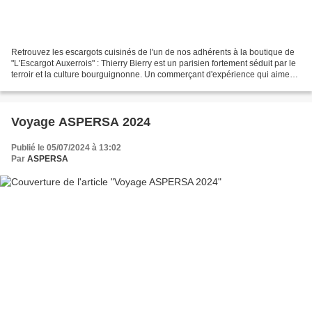
Retrouvez les escargots cuisinés de l'un de nos adhérents à la boutique de
"L'Escargot Auxerrois" : Thierry Bierry est un parisien fortement séduit par le
terroir et la culture bourguignonne. Un commerçant d'expérience qui aime
Auxerre et qui vient tout...
Voyage ASPERSA 2024
Publié le 05/07/2024 à 13:02
Par
ASPERSA