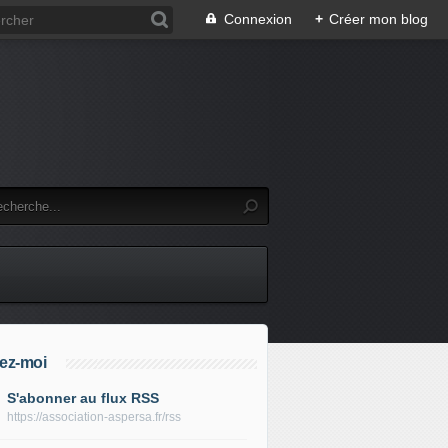
Connexion
+
Créer mon blog
ez-moi
S'abonner au flux RSS
https://association-aspersa.fr/rss