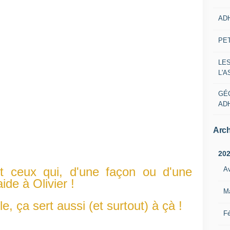
AD
PE
LE
L'
GÉ
AD
Arch
20
t ceux qui, d'une façon ou d'une
Av
ide à Olivier !
M
, ça sert aussi (et surtout) à çà !
Fé