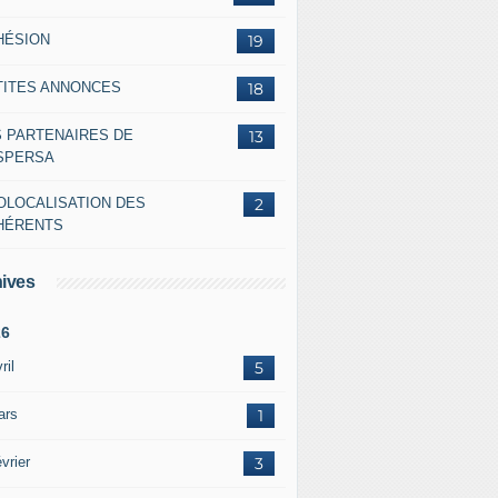
HÉSION
19
TITES ANNONCES
18
S PARTENAIRES DE
13
ASPERSA
OLOCALISATION DES
2
HÉRENTS
ives
26
ril
5
ars
1
vrier
3