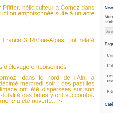
er Pfiffer, héliciculteur à Comoz dans
News
oduction empoisonnée suite à un acte
Abonn
articl
t France 3 Rhône-Alpes, ont relaté
Pag
L'a
ts d'élevage empoisonnés
L'h
List
Cormoz, dans le nord de l'Ain, a
l'a
écimé mercredi soir : des pastilles
-limace ont été dispersées sur son
Pré
i-totalité des bêtes y ont succombé.
erie a été ouverte... »
Caté