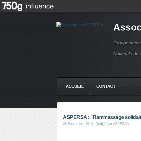
Assoc
Groupement de
Nationale des
ACCUEIL
CONTACT
ASPERSA : "Rammassage solidai
26 Septembre 2014
, Rédigé par ASPERSA