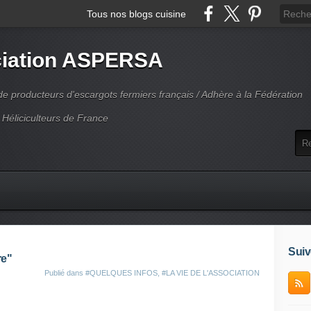
Tous nos blogs cuisine
iation ASPERSA
 producteurs d'escargots fermiers français / Adhère à la Fédération
 Héliciculteurs de France
Suiv
re"
Publié dans
#QUELQUES INFOS
,
#LA VIE DE L'ASSOCIATION