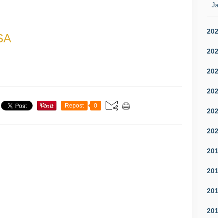
Ja
20
SA
20
20
20
Repost
0
20
20
20
20
20
20