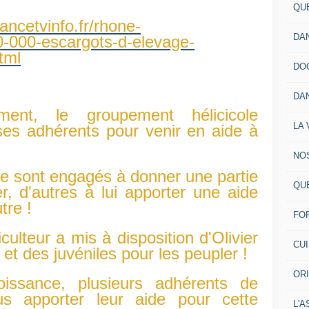
QU
rancetvinfo.fr/rhone-
DA
0-000-escargots-d-elevage-
tml
DO
DA
ent, le groupement hélicicole
LA 
s adhérents pour venir en aide à
NO
se sont engagés à donner une partie
QU
er, d'autres à lui apporter une aide
tre !
FO
iculteur a mis à disposition d'Olivier
CU
et des juvéniles pour les peupler !
OR
issance, plusieurs adhérents de
s apporter leur aide pour cette
L'