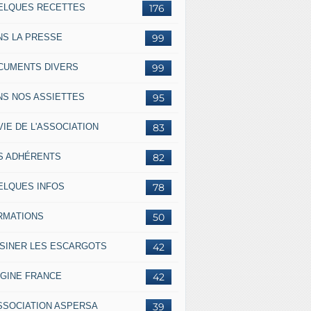
ELQUES RECETTES
176
NS LA PRESSE
99
CUMENTS DIVERS
99
NS NOS ASSIETTES
95
VIE DE L'ASSOCIATION
83
S ADHÉRENTS
82
ELQUES INFOS
78
RMATIONS
50
ISINER LES ESCARGOTS
42
IGINE FRANCE
42
ASSOCIATION ASPERSA
39