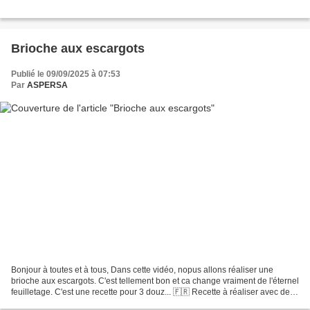
Brioche aux escargots
Publié le 09/09/2025 à 07:53
Par
ASPERSA
Bonjour à toutes et à tous, Dans cette vidéo, nopus allons réaliser une
brioche aux escargots. C'est tellement bon et ca change vraiment de l'éternel
feuilletage. C'est une recette pour 3 douz... 🇫🇷 Recette à réaliser avec des
escargots fermiers, élevés...