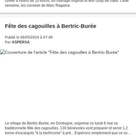
cuvée à moins de 10 euros, un mariage original et leur coup de cœur. Cette
semaine, les conseils de Marc Ragaine.
Fête des cagouilles à Bertric-Burée
Publié le 06/05/2024 à 07:46
Par
ASPERSA
Le village de Bertric-Burée, en Dordogne, organise ce lundi 6 mai sa
traditionnelle fête des cagouilles. 130 bénévoles vont préparer et servir 1,2
tonne d'escargots "à la bertricoise" à prè... Espérons simplement que ce soit