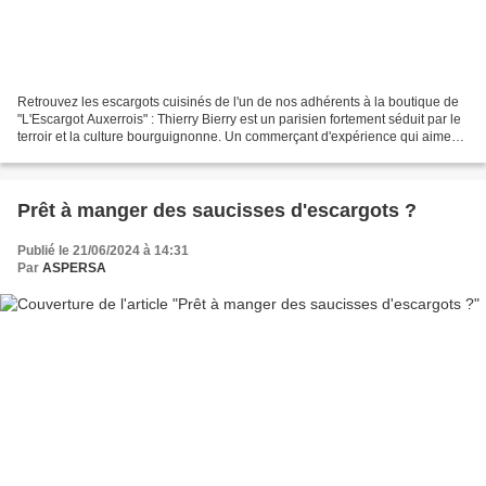
Retrouvez les escargots cuisinés de l'un de nos adhérents à la boutique de
"L'Escargot Auxerrois" : Thierry Bierry est un parisien fortement séduit par le
terroir et la culture bourguignonne. Un commerçant d'expérience qui aime
Auxerre et qui vient tout...
Prêt à manger des saucisses d'escargots ?
Publié le 21/06/2024 à 14:31
Par
ASPERSA