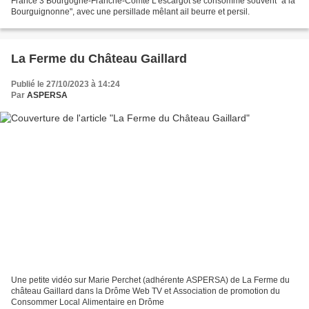
France 3 Bourgogne-Franche-Comté L'escargot se consomme souvent "à la
Bourguignonne", avec une persillade mêlant ail beurre et persil.
La Ferme du Château Gaillard
Publié le 27/10/2023 à 14:24
Par
ASPERSA
Une petite vidéo sur Marie Perchet (adhérente ASPERSA) de La Ferme du
château Gaillard dans la Drôme Web TV et Association de promotion du
Consommer Local Alimentaire en Drôme