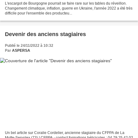
L'escargot de Bourgogne pourrait se faire rare sur les tables du réveillon.
Changement climatique, inflation, guerre en Ukraine, l'année 2022 a été très
difficile pour l'ensemble des producteu...
Devenir des anciens stagiaires
Publié le 24/11/2022 à 10:32
Par
ASPERSA
Un bel article sur Coralie Cordelier, ancienne stagiaire du CFPPA de La
Motte-Servolex (73) ! CFPPA - contact formations hélicicoles : 04 79 25 42 02