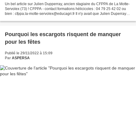
Un bel article sur Julien Dupperray, ancien stagiaire du CFPPA de La Motte-
Servolex (73) ! CFPPA - contact formations hélicicoles : 04 79 25 42 02 ou
bien : cfppa.la-motte-servolex@educagri.fr Il n'y avait que Julien Duperray
pour y penser. Ancien intervenant...
Pourquoi les escargots risquent de manquer
pour les fêtes
Publié le 29/11/2022 à 15:09
Par
ASPERSA