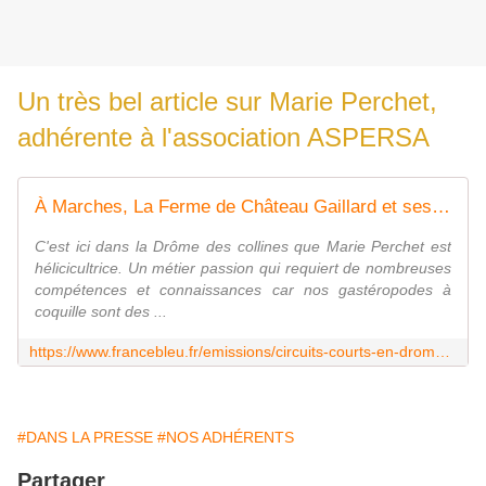
Un très bel article sur Marie Perchet,
adhérente à l'association ASPERSA
À Marches, La Ferme de Château Gaillard et ses escargots, nés, élevés et transformés dans la Drôme - France Bleu
C'est ici dans la Drôme des collines que Marie Perchet est
hélicicultrice. Un métier passion qui requiert de nombreuses
compétences et connaissances car nos gastéropodes à
coquille sont des ...
https://www.francebleu.fr/emissions/circuits-courts-en-drome-ardeche/a-marches-la-ferme-de-chateau-gaillard-et-ses-escargots-nes-eleves-et-transformes-dans-la-drome-4649053
#DANS LA PRESSE
#NOS ADHÉRENTS
Partager