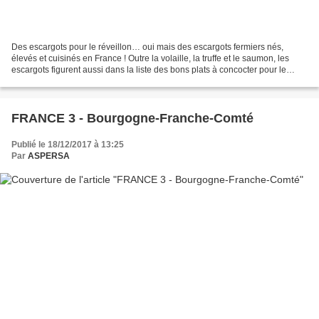
Des escargots pour le réveillon… oui mais des escargots fermiers nés,
élevés et cuisinés en France ! Outre la volaille, la truffe et le saumon, les
escargots figurent aussi dans la liste des bons plats à concocter pour le
réveillon. En Bourgogne, ce petit...
FRANCE 3 - Bourgogne-Franche-Comté
Publié le 18/12/2017 à 13:25
Par
ASPERSA