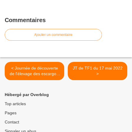
Commentaires
Ajouter un commentaire
< Journée de découverte
JT de TF1 du 17 mai 2022
de l'élevage des escargots
>
au CFPPA de La Motte-
Servolex
Hébergé par Overblog
Top articles
Pages
Contact
Signaler un abus