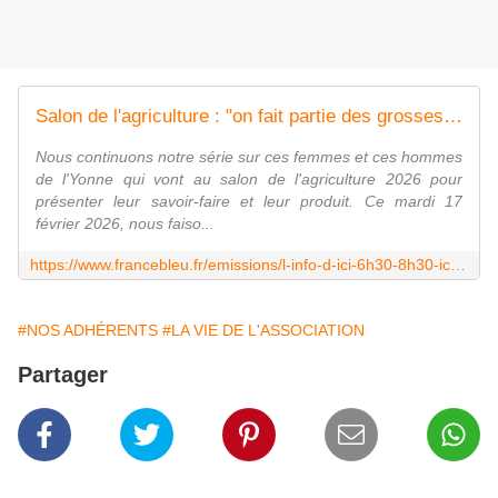
Salon de l'agriculture : "on fait partie des grosses structures hélicicoles", les escargots d'Armeau vont à Paris - ICI
Nous continuons notre série sur ces femmes et ces hommes
de l'Yonne qui vont au salon de l'agriculture 2026 pour
présenter leur savoir-faire et leur produit. Ce mardi 17
février 2026, nous faiso...
https://www.francebleu.fr/emissions/l-info-d-ici-6h30-8h30-ici-auxerre/salon-de-l-agriculture-on-fait-partie-des-grosses-structures-helicicoles-les-escargots-d-armeau-a-paris-3174703
#NOS ADHÉRENTS
#LA VIE DE L'ASSOCIATION
Partager