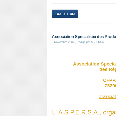
Lire la suite
Association Spécialisée des Produ
6 Novembre 2007
, Rédigé par ASPERSA
Association Spécia
des Rég
CFPPA
7329
associa
L' A.S.P.E.R.S.A., orga