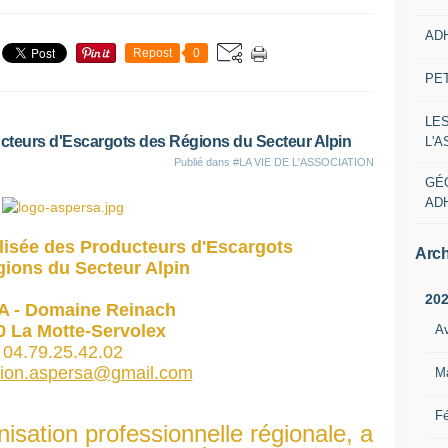
AD
Repost
0
PE
LE
cteurs d'Escargots des Régions du Secteur Alpin
L'
Publié dans
#LA VIE DE L'ASSOCIATION
GÉ
AD
lisée des Producteurs d'Escargots
Arch
ions du Secteur Alpin
20
 - Domaine Reinach
0 La Motte-Servolex
Av
04.79.25.42.02
tion.aspersa@gmail.com
M
Fé
nisation professionnelle régionale, a