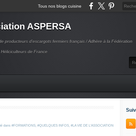
Tous nos blogs cuisine
iation ASPERSA
 producteurs d'escargots fermiers français / Adhère à la Fédération
 Héliciculteurs de France
Suiv
lié dans
#FORMATIONS
,
#QUELQUES INFOS
,
#LA VIE DE L'ASSOCIATION