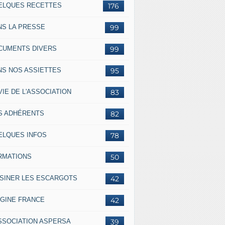
ELQUES RECETTES
176
NS LA PRESSE
99
CUMENTS DIVERS
99
NS NOS ASSIETTES
95
VIE DE L'ASSOCIATION
83
S ADHÉRENTS
82
ELQUES INFOS
78
RMATIONS
50
ISINER LES ESCARGOTS
42
IGINE FRANCE
42
ASSOCIATION ASPERSA
39