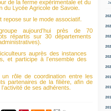
ur de la ferme expérimentale et du
Ja
n du Lycée Agricole de Savoie.
20
 repose sur le mode associatif.
20
egroupe aujourd’hui près de 70
ts répartis sur 30 départements
20
administratives).
20
liciculteurs auprès des instances
20
es, et participe à l'ensemble des
20
 un rôle de coordination entre les
20
ts partenaires de la filière, afin de
l'activité de ses adhérents.
20
20
20