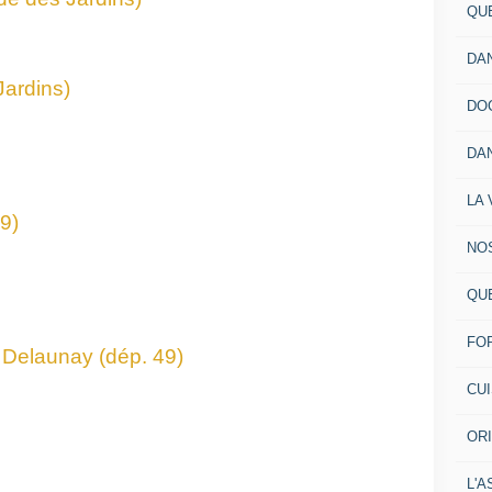
QU
DA
ardins)
DO
DA
LA 
9)
NO
QU
FO
 Delaunay (dép. 49)
CU
OR
L'