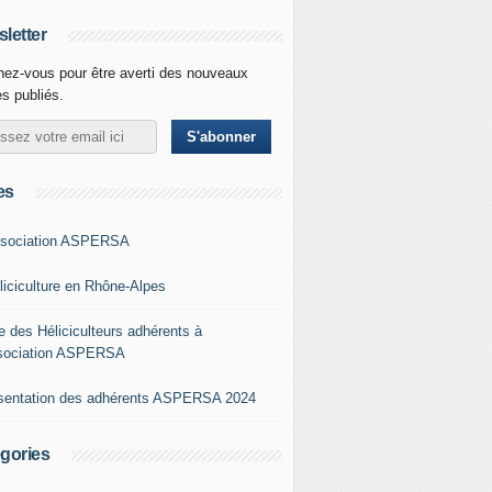
letter
ez-vous pour être averti des nouveaux
es publiés.
es
ssociation ASPERSA
éliciculture en Rhône-Alpes
e des Héliciculteurs adhérents à
ssociation ASPERSA
sentation des adhérents ASPERSA 2024
gories