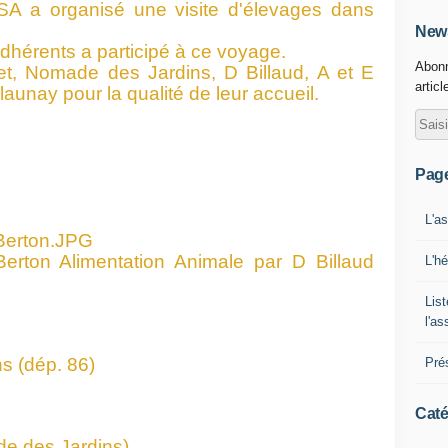
RSA a organisé une visite d'élevages dans
News
adhérents a participé à ce voyage.
Abonn
t, Nomade des Jardins, D Billaud, A et E
articl
aunay pour la qualité de leur accueil.
Pag
L'a
 Berton Alimentation Animale par D Billaud
L'h
List
l'a
s (dép. 86)
Pré
Caté
e des Jardins)