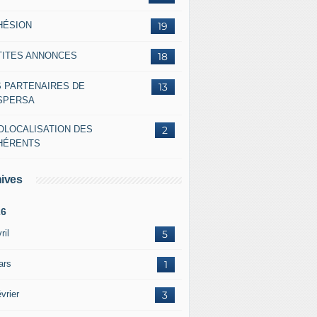
HÉSION
19
TITES ANNONCES
18
S PARTENAIRES DE
13
ASPERSA
OLOCALISATION DES
2
HÉRENTS
ives
26
ril
5
ars
1
vrier
3