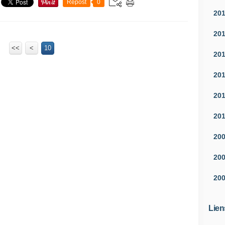
Repost
0
20
20
<<
<
10
20
20
20
20
20
20
20
Lien