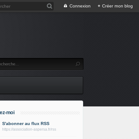
Connexion
+
Créer mon blog
ez-moi
S'abonner au flux RSS
https://association-aspersa.fr/rss