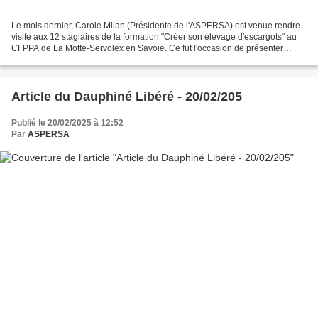
Le mois dernier, Carole Milan (Présidente de l'ASPERSA) est venue rendre
visite aux 12 stagiaires de la formation "Créer son élevage d'escargots" au
CFPPA de La Motte-Servolex en Savoie. Ce fut l'occasion de présenter
l'association ASPERSA, ainsi que...
Article du Dauphiné Libéré - 20/02/205
Publié le 20/02/2025 à 12:52
Par
ASPERSA