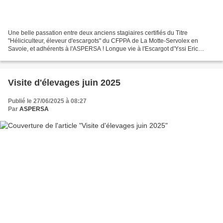
Une belle passation entre deux anciens stagiaires certifiés du Titre
"Héliciculteur, éleveur d'escargots" du CFPPA de La Motte-Servolex en
Savoie, et adhérents à l'ASPERSA ! Longue vie à l'Escargot d'Yssi Eric
Frossard, qui a créé l'Escargot d'Yssi en...
Visite d'élevages juin 2025
Publié le 27/06/2025 à 08:27
Par
ASPERSA