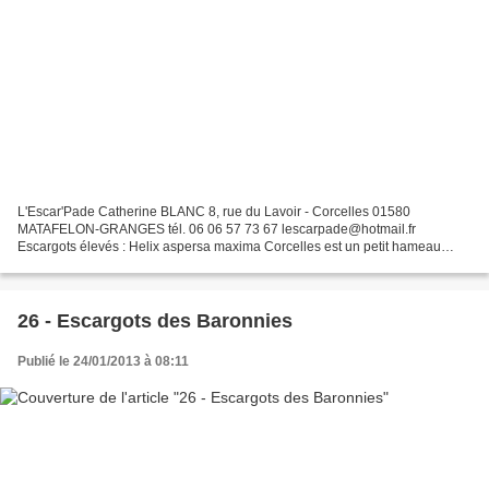
L'Escar'Pade Catherine BLANC 8, rue du Lavoir - Corcelles 01580
MATAFELON-GRANGES tél. 06 06 57 73 67 lescarpade@hotmail.fr
Escargots élevés : Helix aspersa maxima Corcelles est un petit hameau
situé à flanc de montagne sur la commune de Matefelon-Granges...
26 - Escargots des Baronnies
Publié le 24/01/2013 à 08:11