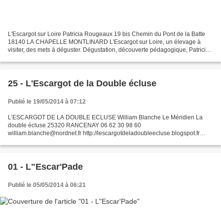
L'Escargot sur Loire Patricia Rougeaux 19 bis Chemin du Pont de la Batte
18140 LA CHAPELLE MONTLINARD L'Escargot sur Loire, un élevage à
visiter, des mets à déguster. Dégustation, découverte pédagogique, Patricia
vous accueille sur son exploitation à...
25 - L'Escargot de la Double écluse
Publié le 19/05/2014 à 07:12
L’ESCARGOT DE LA DOUBLE ECLUSE William Blanche Le Méridien La
double écluse 25320 RANCENAY 06 62 30 98 60
william.blanche@nordnet.fr http://lescargotdeladoubleecluse.blogspot.fr
Escargots élevés : Helix aspersa maxima Produits proposés : - Pontes
écloses...
01 - L"Escar'Pade
Publié le 05/05/2014 à 06:21