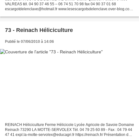
VALREAS tél. 04 90 37 46 55 – 06 74 51 70 98 fax 04 90 37 01 68
escargotdelenclave@hotmail.fr www.lesescargotsdelenclave.over-blog.com
www.les-produits-de-provence.com www.gite-valreas.fr...
73 - Reinach Héliciculture
Publié le 07/06/2010 à 14:06
REINACH Héliciculture Ferme Hélicicole Lycée Agricole de Savoie Domaine
Reinach 73290 LA MOTTE-SERVOLEX Tél. 04 79 25 60 89 - Fax : 04 79 44
47 41 expl.la-motte-servolex@educagri.fr https://reinach.fr/ Présentation de