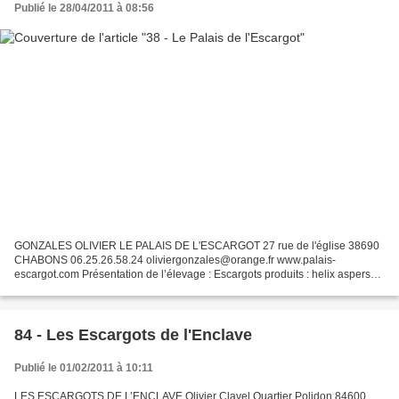
Publié le 28/04/2011 à 08:56
GONZALES OLIVIER LE PALAIS DE L'ESCARGOT 27 rue de l'église 38690
CHABONS 06.25.26.58.24 oliviergonzales@orange.fr www.palais-
escargot.com Présentation de l’élevage : Escargots produits : helix aspersa
maxima Notre exploitation hélicicole se trouve sur...
84 - Les Escargots de l'Enclave
Publié le 01/02/2011 à 10:11
LES ESCARGOTS DE L’ENCLAVE Olivier Clavel Quartier Polidon 84600