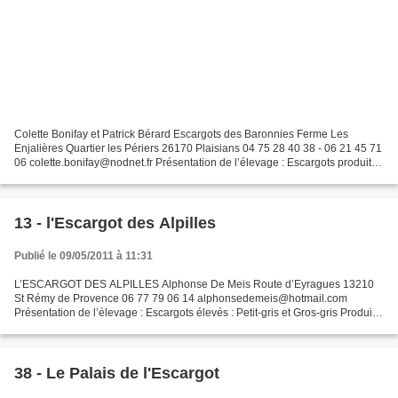
Colette Bonifay et Patrick Bérard Escargots des Baronnies Ferme Les
Enjalières Quartier les Périers 26170 Plaisians 04 75 28 40 38 - 06 21 45 71
06 colette.bonifay@nodnet.fr Présentation de l’élevage : Escargots produits :
Helix aspersa maxima Nos escargots...
13 - l'Escargot des Alpilles
Publié le 09/05/2011 à 11:31
L’ESCARGOT DES ALPILLES Alphonse De Meis Route d’Eyragues 13210
St Rémy de Provence 06 77 79 06 14 alphonsedemeis@hotmail.com
Présentation de l’élevage : Escargots élevés : Petit-gris et Gros-gris Produits
proposés : Pontes écloses Escargots vivants Chairs...
38 - Le Palais de l'Escargot