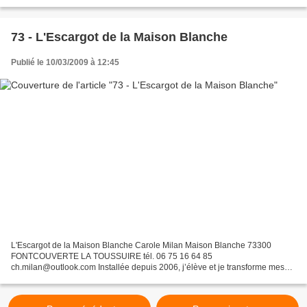
l’élevage : Race élevée : Gros-gris...
73 - L'Escargot de la Maison Blanche
Publié le 10/03/2009 à 12:45
L'Escargot de la Maison Blanche Carole Milan Maison Blanche 73300
FONTCOUVERTE LA TOUSSUIRE tél. 06 75 16 64 85
ch.milan@outlook.com Installée depuis 2006, j’élève et je transforme mes
escargots, ici en Maurienne. Je vous invite à venir découvrir une...