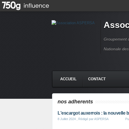
Assoc
Groupement de
Nationale des
ACCUEIL
CONTACT
nos adherents
L'escargot auxerrois : la nouvelle 
8 Juillet 2024
, Rédigé par ASPERSA
Pu