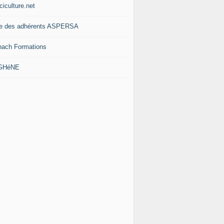
ciculture.net
te des adhérents ASPERSA
nach Formations
 GHéNE