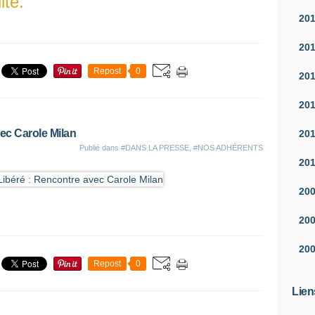
ité.
20
20
Repost
0
20
20
ec Carole Milan
20
Publié dans
#DANS LA PRESSE
,
#NOS ADHÉRENTS
20
20
20
20
Repost
0
Lien