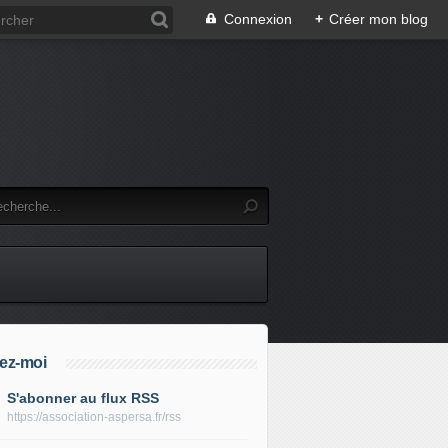
Connexion
+
Créer mon blog
ez-moi
S'abonner au flux RSS
https://association-aspersa.fr/rss