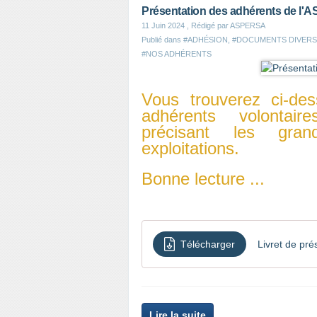
Présentation des adhérents de l
11 Juin 2024
, Rédigé par ASPERSA
Publié dans
#ADHÉSION
,
#DOCUMENTS DIVERS
#NOS ADHÉRENTS
Vous trouverez ci-de
adhérents volontai
précisant les gran
exploitations.
Bonne lecture ...
Télécharger
Livret de pr
Lire la suite