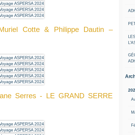
AD
PE
Muriel Cotte & Philippe Dautin –
LE
L'
GÉ
AD
Arch
20
riane Serres - LE GRAND SERRE
Av
M
Fé