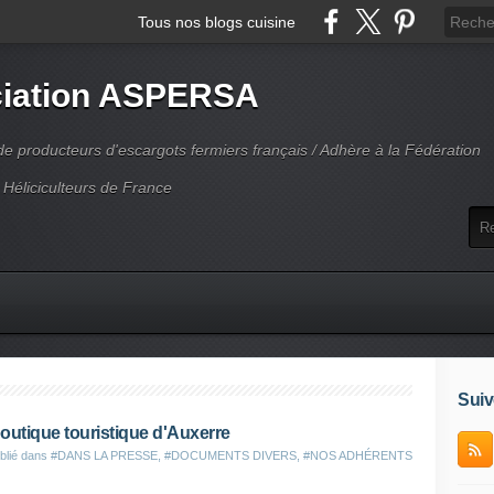
Tous nos blogs cuisine
iation ASPERSA
 producteurs d'escargots fermiers français / Adhère à la Fédération
 Héliciculteurs de France
Suiv
boutique touristique d'Auxerre
blié dans
#DANS LA PRESSE
,
#DOCUMENTS DIVERS
,
#NOS ADHÉRENTS