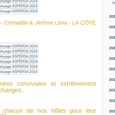
Ja
20
n – Christelle & Jérôme Lima - LA CÔTE
20
20
20
20
20
20
rnées conviviales et extrêmement
échanges.
20
20
chacun de nos hôtes pour leur
20