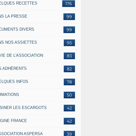
ELQUES RECETTES
176
NS LA PRESSE
99
CUMENTS DIVERS
99
NS NOS ASSIETTES
95
VIE DE L'ASSOCIATION
83
S ADHÉRENTS
82
ELQUES INFOS
78
RMATIONS
50
ISINER LES ESCARGOTS
42
IGINE FRANCE
42
ASSOCIATION ASPERSA
39