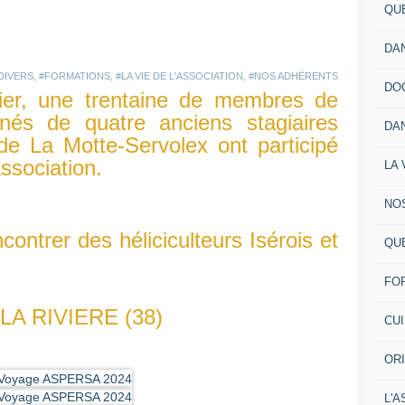
QU
DA
DIVERS
,
#FORMATIONS
,
#LA VIE DE L'ASSOCIATION
,
#NOS ADHÉRENTS
DO
rnier, une trentaine de membres de
és de quatre anciens stagiaires
DA
de La Motte-Servolex ont participé
ssociation.
LA 
NO
contrer des héliciculteurs Isérois et
QU
FO
 LA RIVIERE (38)
CU
OR
L'