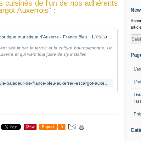
s cuisinés de l'un de nos adhérents
argot Auxerrois" :
News
Abonn
articl
L'escargot auxerrois : la nouvelle boutique touristique d'Auxerre - France Bleu
ment séduit par le terroir et la culture bourguignonne. Un
rre et qui vient tout juste de s'y installer.
Pag
L'a
L'h
https://www.francebleu.fr/emissions/le-baladeur-de-france-bleu-auxerre/l-escargot-auxerrois-la-nouvelle-boutique-touristique-d-auxerre-9209042
List
l'a
Pré
Repost
0
Caté