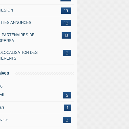
HÉSION
19
TITES ANNONCES
18
S PARTENAIRES DE
13
ASPERSA
OLOCALISATION DES
2
HÉRENTS
ives
26
ril
5
ars
1
vrier
3