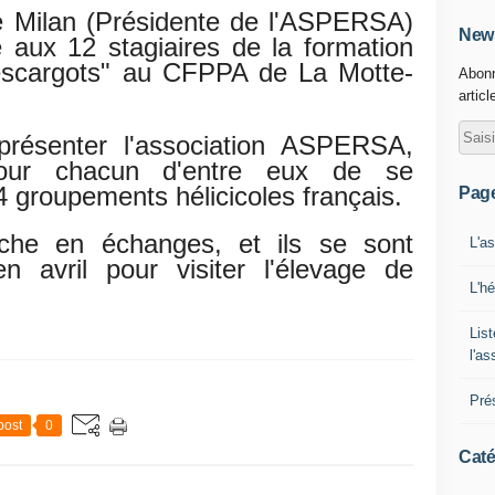
le Milan (Présidente de l'ASPERSA)
News
e aux 12 stagiaires de la formation
escargots" au CFPPA de La Motte-
Abonn
articl
présenter l'association ASPERSA,
 pour chacun d'entre eux de se
4 groupements hélicicoles français.
Pag
riche en échanges, et ils se sont
L'a
 avril pour visiter l'élevage de
L'h
List
l'a
Pré
post
0
Caté