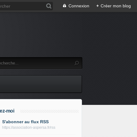
Connexion
+
Créer mon blog
ez-moi
S'abonner au flux RSS
https://association-aspersa.fr/rss