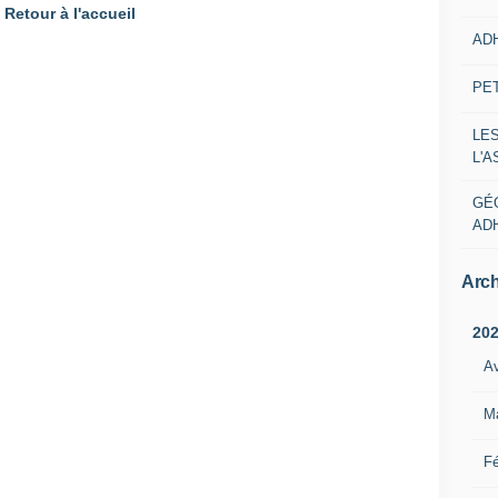
Retour à l'accueil
AD
PE
LE
L'
GÉ
AD
Arch
20
Av
M
Fé