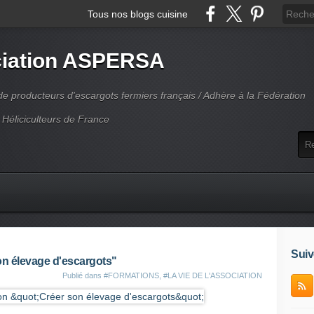
Tous nos blogs cuisine
iation ASPERSA
 producteurs d'escargots fermiers français / Adhère à la Fédération
 Héliciculteurs de France
Suiv
on élevage d'escargots"
Publié dans
#FORMATIONS
,
#LA VIE DE L'ASSOCIATION