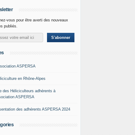
letter
ez-vous pour être averti des nouveaux
es publiés.
es
ssociation ASPERSA
éliciculture en Rhône-Alpes
e des Héliciculteurs adhérents à
ssociation ASPERSA
sentation des adhérents ASPERSA 2024
gories