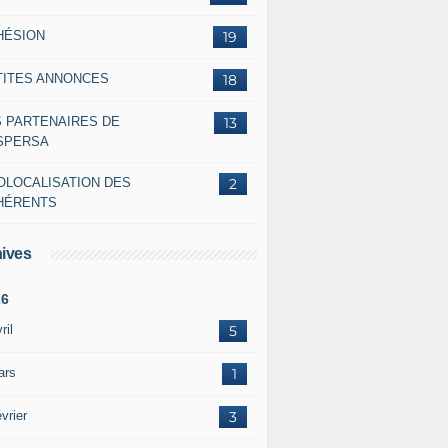
HÉSION
19
TITES ANNONCES
18
S PARTENAIRES DE
13
ASPERSA
OLOCALISATION DES
2
HÉRENTS
ives
26
ril
5
ars
1
vrier
3