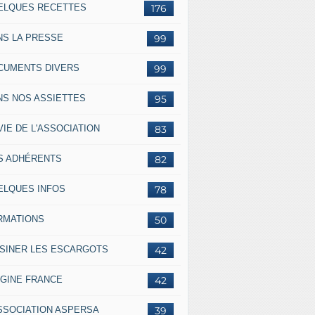
ELQUES RECETTES
176
NS LA PRESSE
99
CUMENTS DIVERS
99
NS NOS ASSIETTES
95
VIE DE L'ASSOCIATION
83
S ADHÉRENTS
82
ELQUES INFOS
78
RMATIONS
50
ISINER LES ESCARGOTS
42
IGINE FRANCE
42
ASSOCIATION ASPERSA
39