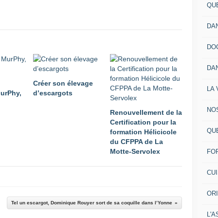
QU
DA
DO
DA
Créer son élevage
LA 
MurPhy,
d’escargots
NO
Renouvellement de la
Certification pour la
QU
formation Hélicicole
du CFPPA de La
Motte-Servolex
FO
CU
OR
Tel un escargot, Dominique Rouyer sort de sa coquille dans l’Yonne
L'