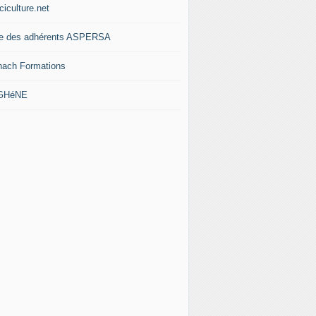
ciculture.net
te des adhérents ASPERSA
nach Formations
 GHéNE