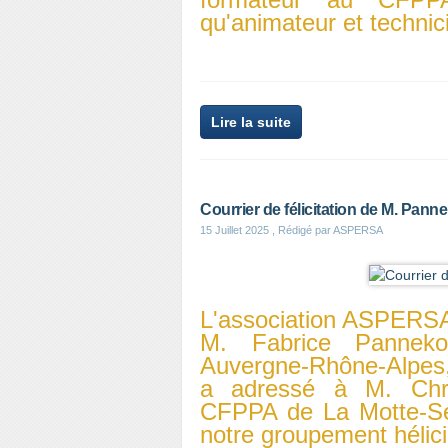
qu'animateur et technic
Lire la suite
Courrier de félicitation de M. Pan
15 Juillet 2025
, Rédigé par ASPERSA
L'association ASPERSA
M. Fabrice Panneko
Auvergne-Rhône-Alpes, p
a adressé à M. Chri
CFPPA de La Motte-Ser
notre groupement hélici