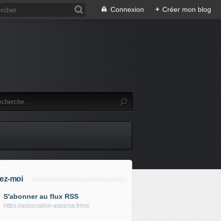
Connexion
+
Créer mon blog
ez-moi
S'abonner au flux RSS
https://association-aspersa.fr/rss