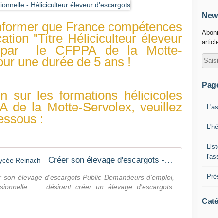
News
nformer que
France compétences
Abonn
cation "Titre Héliciculteur éleveur
articl
e par
le CFPPA de la Motte-
our une durée de 5 ans !
Pag
n sur les formations hélicicoles
 de la Motte-Servolex, veuillez
L'a
dessous :
L'h
List
l'a
Créer son élevage d'escargots - Lycée Reinach
Pré
er son élevage d'escargots Public Demandeurs d'emploi,
ionnelle, ..., désirant créer un élevage d'escargots.
Caté