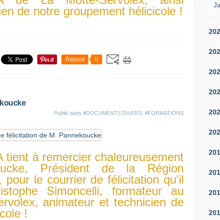
Ja
ien de notre groupement hélicicole !
20
20
Repost
0
20
20
nekoucke
20
Publié dans
#DOCUMENTS DIVERS
,
#FORMATIONS
20
20
 tient à remercier chaleureusement
ucke, Président de la Région
20
our le courrier de félicitation qu'il
stophe Simoncelli, formateur au
20
volex, animateur et technicien de
cole !
20