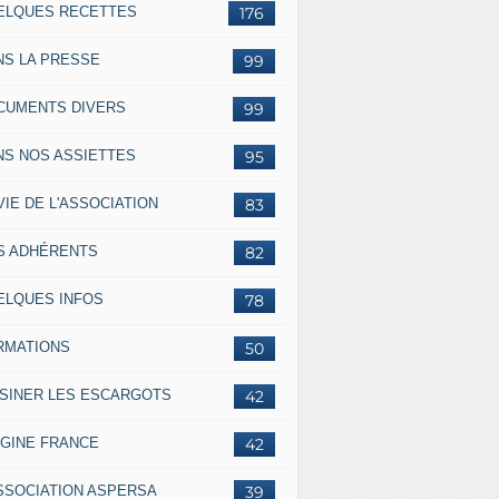
ELQUES RECETTES
176
NS LA PRESSE
99
CUMENTS DIVERS
99
NS NOS ASSIETTES
95
VIE DE L'ASSOCIATION
83
S ADHÉRENTS
82
ELQUES INFOS
78
RMATIONS
50
ISINER LES ESCARGOTS
42
IGINE FRANCE
42
ASSOCIATION ASPERSA
39