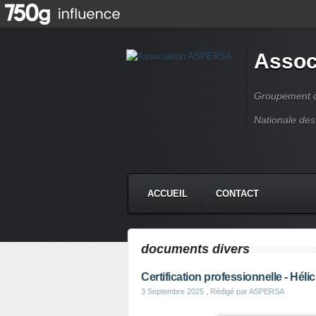
Assoc
Groupement de
Nationale des
ACCUEIL
CONTACT
documents divers
Certification professionnelle - Héli
3 Septembre 2025
, Rédigé par ASPERSA