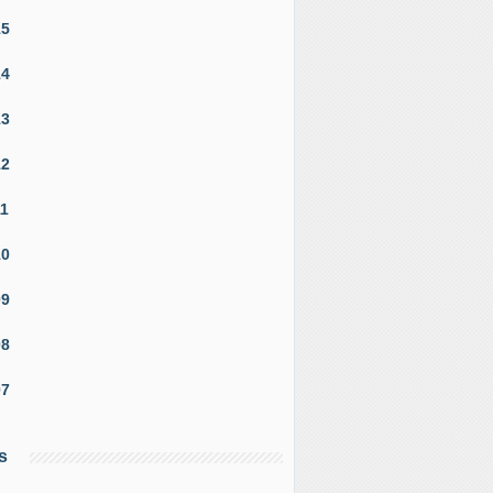
15
14
13
12
11
10
09
rétion à l'avion : cette espèce rarissime quitte les coulisses
08
07
s