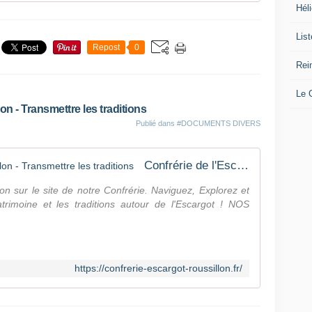
l
Héli
,
d
Lis
e
Repost
0
s
Rei
e
s
Le
c
on - Transmettre les traditions
a
Publié dans
#DOCUMENTS DIVERS
r
g
o
Confrérie de l'Escargot du Roussillon - Transmettre les traditions
t
s
llon sur le site de notre Confrérie. Naviguez, Explorez et
m
trimoine et les traditions autour de l'Escargot ! NOS
i
n
u
s
c
https://confrerie-escargot-roussillon.fr/
u
l
e