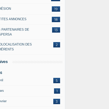
HÉSION
19
TITES ANNONCES
18
S PARTENAIRES DE
13
ASPERSA
OLOCALISATION DES
2
HÉRENTS
ives
26
ril
5
ars
1
vrier
3