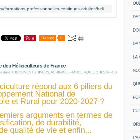
QU
https://reinach.fr/cfppa-savoie-bugey/formations-professionnelles-continues-adultes/heliculture/monter-une-activite-delevage-descargots/
DA
DO
Repost
0
DA
LA 
 des Héliciculteurs de France
NO
ié dans
#DOCUMENTS DIVERS
,
#ORIGINE FRANCE
,
#QUELQUES INFOS
QU
ciculture répond aux 6 piliers du
ppement National de
FO
le et Rural pour 2020-2027 ?
CU
premiers arguments en termes de
sification, de durabilité,
OR
de qualité de vie et enfin...
L'