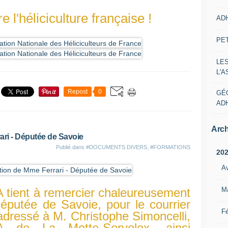
 l'héliciculture française !
AD
PE
LE
L'
Repost
0
GÉ
AD
Arch
rari - Députée de Savoie
Publié dans
#DOCUMENTS DIVERS
,
#FORMATIONS
20
Av
M
 tient à remercier chaleureusement
éputée de Savoie, pour le courrier
Fé
a adressé à M. Christophe Simoncelli,
 de La Motte-Servolex, ainsi