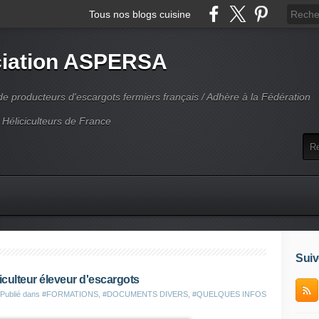
Tous nos blogs cuisine
iation ASPERSA
 producteurs d'escargots fermiers français / Adhère à la Fédération
 Héliciculteurs de France
Suiv
ciculteur éleveur d'escargots
Publié dans
#FORMATIONS
,
#DOCUMENTS DIVERS
,
#QUELQUES INFOS