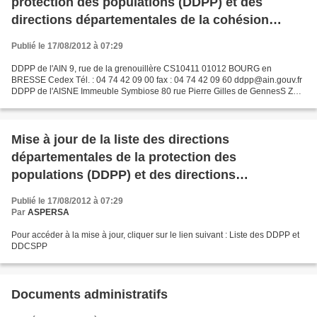
protection des populations (DDPP) et des
directions départementales de la cohésion
sociale et de la protection des populations
Publié le 17/08/2012 à 07:29
(DDCSPP)
DDPP de l'AIN 9, rue de la grenouillère CS10411 01012 BOURG en
BRESSE Cedex Tél. : 04 74 42 09 00 fax : 04 74 42 09 60 ddpp@ain.gouv.fr
DDPP de l'AISNE Immeuble Symbiose 80 rue Pierre Gilles de GennesS ZA
du Griffon 02000 BARENTON BUGNY Tél. : 03 64 54...
Mise à jour de la liste des directions
départementales de la protection des
populations (DDPP) et des directions
départementales de la cohésion sociale et de la
Publié le 17/08/2012 à 07:29
protection des populations (DDCSPP)
Par
ASPERSA
Pour accéder à la mise à jour, cliquer sur le lien suivant : Liste des DDPP et
DDCSPP
Documents administratifs