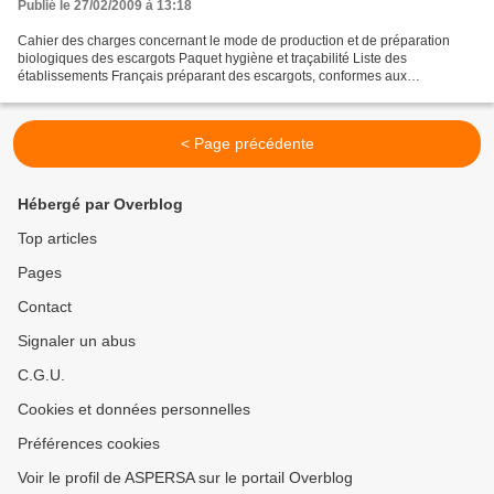
Publié le 27/02/2009 à 13:18
Cahier des charges concernant le mode de production et de préparation
biologiques des escargots Paquet hygiène et traçabilité Liste des
établissements Français préparant des escargots, conformes aux
dispositions communautaires Dossier d'agrément :
http://www.adria.tm.fr/upload/formation/Agrements_des_etablissements_DD
SV.pdf...
< Page précédente
Hébergé par Overblog
Top articles
Pages
Contact
Signaler un abus
C.G.U.
Cookies et données personnelles
Préférences cookies
Voir le profil de ASPERSA sur le portail Overblog