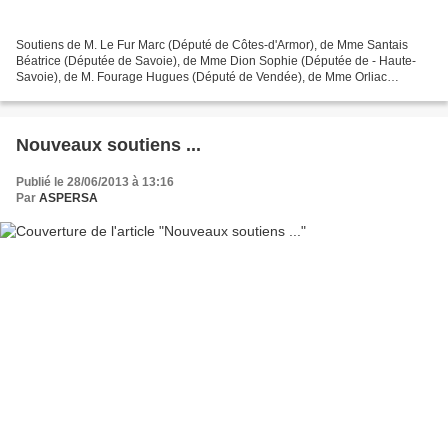
Soutiens de M. Le Fur Marc (Député de Côtes-d'Armor), de Mme Santais
Béatrice (Députée de Savoie), de Mme Dion Sophie (Députée de - Haute-
Savoie), de M. Fourage Hugues (Député de Vendée), de Mme Orliac
Dominique (Députée du Lot) à la filière hélicicole...
Nouveaux soutiens ...
Publié le 28/06/2013 à 13:16
Par
ASPERSA