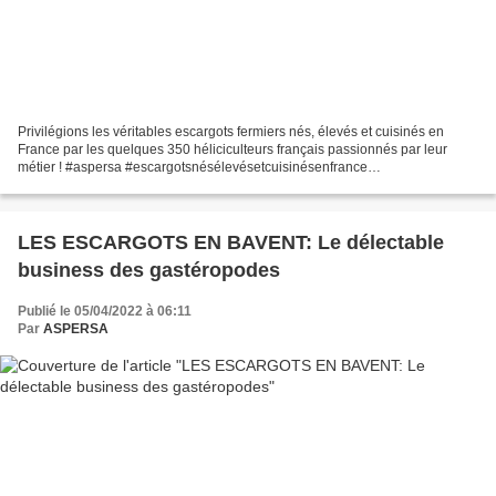
Privilégions les véritables escargots fermiers nés, élevés et cuisinés en
France par les quelques 350 héliciculteurs français passionnés par leur
métier ! #aspersa #escargotsnésélevésetcuisinésenfrance
#escargotsfermiers Il est de ces produits qui ont...
LES ESCARGOTS EN BAVENT: Le délectable
business des gastéropodes
Publié le 05/04/2022 à 06:11
Par
ASPERSA