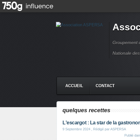
Assoc
Groupement de
Nationale des
ACCUEIL
CONTACT
quelques recettes
L'escargot : La star de la gastrono
9 Septembre 2024
, Rédigé par ASPERSA
Publié da