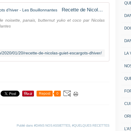
QU
Recette de Nicolas Guiet - Escargots d'hiver - Les Bouillonnantes
DA
e noisette, panais, butternut yuko et coco par Nicolas
Nantes
DO
DA
m/2020/01/20/recette-de-nicolas-guiet-escargots-dhiver/
LA 
NO
QU
FO
Repost
0
CU
OR
Publié dans
#DANS NOS ASSIETTES
,
#QUELQUES RECETTES
L'