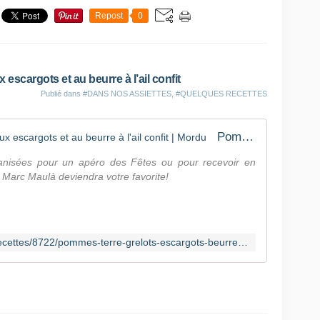
n
Repost
0
s
e
m
b
escargots et au beurre à l’ail confit
l
Publié dans
#DANS NOS ASSIETTES
,
#QUELQUES RECETTES
e
s
d
Pommes de terre grelots farcies aux escargots et au beurre à l'ail confit | Mordu
e
c
nisées pour un apéro des Fêtes ou pour recevoir en
o
e Marc Maulà deviendra votre favorite!
u
t
e
a
u
https://ici.radio-canada.ca/mordu/recettes/8722/pommes-terre-grelots-escargots-beurre-ail
x
e
t
d
e