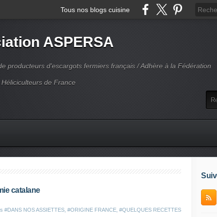
Tous nos blogs cuisine
iation ASPERSA
 producteurs d'escargots fermiers français / Adhère à la Fédération
 Héliciculteurs de France
Suiv
mie catalane
ns
#DANS NOS ASSIETTES
,
#ORIGINE FRANCE
,
#QUELQUES RECETTES