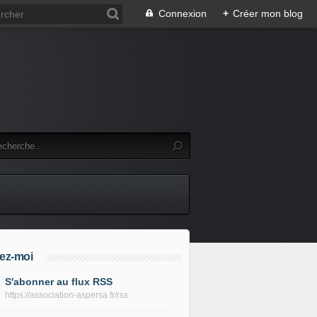
Connexion
+
Créer mon blog
ez-moi
S'abonner au flux RSS
https://association-aspersa.fr/rss