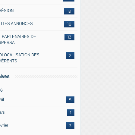
HÉSION
19
TITES ANNONCES
18
S PARTENAIRES DE
13
ASPERSA
OLOCALISATION DES
2
HÉRENTS
ives
26
ril
5
ars
1
vrier
3