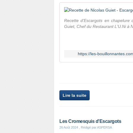
Recette d'Escargots en chapelure d
Guiet, Chef du Restaurant L'U.Ni à 
https://les-bouillonnantes.co
Lire la suite
Les Cromesquis d'Escargots
26 Août 2024
, Rédigé par ASPERSA