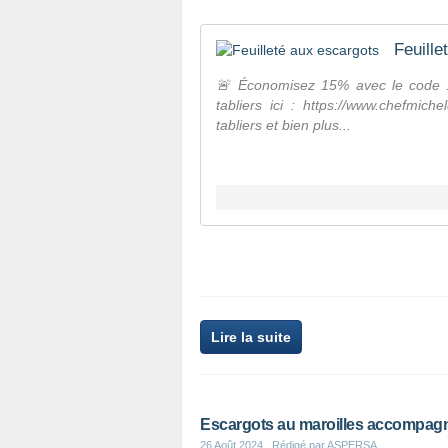
Feuille
🚨 Économisez 15% avec le code 
tabliers ici : https://www.chefmic
tabliers et bien plus...
Lire la suite
Escargots au maroilles accompagné
26 Août 2024
, Rédigé par ASPERSA