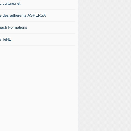
ciculture.net
te des adhérents ASPERSA
nach Formations
 GHéNE