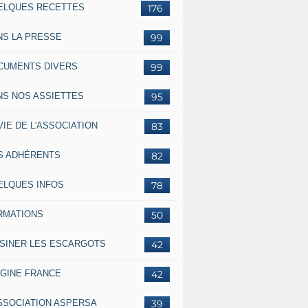
ELQUES RECETTES
176
NS LA PRESSE
99
CUMENTS DIVERS
99
NS NOS ASSIETTES
95
VIE DE L'ASSOCIATION
83
S ADHÉRENTS
82
ELQUES INFOS
78
RMATIONS
50
ISINER LES ESCARGOTS
42
IGINE FRANCE
42
ASSOCIATION ASPERSA
39