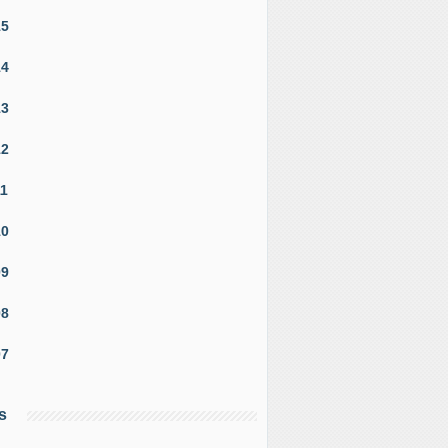
15
tte de FRITES BELGES servies avec des escargots ! | 
14
13
12
11
10
09
08
07
s