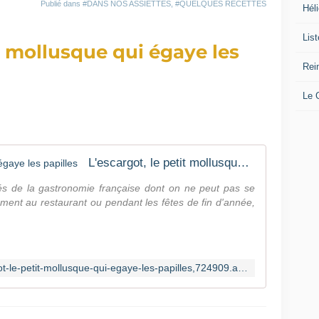
l
Publié dans
#DANS NOS ASSIETTES
,
#QUELQUES RECETTES
Héli
e
c
Lis
it mollusque qui égaye les
o
d
Rei
e
:
Le
S
U
P
E
R
L'escargot, le petit mollusque qui égaye les papilles
N
tés de la gastronomie française dont on ne peut pas se
I
ement au restaurant ou pendant les fêtes de fin d'année,
C
K
E
L
🎁
https://www.marieclaire.fr/,l-escargot-le-petit-mollusque-qui-egaye-les-papilles,724909.asp
L
e
s
e