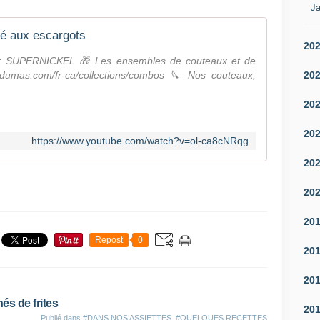
Ja
té aux escargots
20
: SUPERNICKEL 🎁 Les ensembles de couteaux et de
20
heldumas.com/fr-ca/collections/combos 🔪 Nos couteaux,
20
20
https://www.youtube.com/watch?v=ol-ca8cNRqg
20
20
20
Repost
0
20
20
s de frites
20
Publié dans
#DANS NOS ASSIETTES
,
#QUELQUES RECETTES