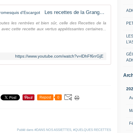
AD
Les recettes de la Grange : Les Cromesquis d'Escargot
outes les rentrées et bien sûr, celle des Recettes de la
PE
avec cette recette aux vertus appétissantes certaines...
LE
L'
GÉ
https://www.youtube.com/watch?v=lDhFf6rrGjE
AD
Arch
20
Repost
0
Av
M
Fé
Publié dans
#DANS NOS ASSIETTES
,
#QUELQUES RECETTES