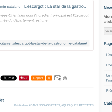
L'escargot : La star de la gastronomie catalane
News
ées-Orientales dont l'ingrédient principal est l'Escargot.
Abonn
sommée du département, est une
articl
ccitanie.tv/lescargot-la-star-de-la-gastronomie-catalane/
Pag
L'a
L'h
List
Repost
0
l'a
Pré
et
Caté
Publié dans
#DANS NOS ASSIETTES
,
#QUELQUES RECETTES