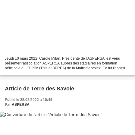
Jeudi 10 mars 2022, Carole Milan, Présidente de l'ASPERSA, est venu
présenter l'association ASPERSA auprès des stagiaires en formation
hélicicole du CFPPA (Titre et BPREA) de la Motte-Servolex. Ce fut l'occasion
de présenter les différentes actions mises...
Article de Terre des Savoie
Publié le 25/02/2022 à 10:45
Par
ASPERSA