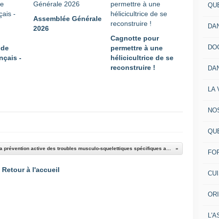
QU
Assemblée Générale
DA
2026
Cagnotte pour
DO
 de
permettre à une
nçais -
hélicicultrice de se
reconstruire !
DA
LA 
NO
QU
Formation à la prévention active des troubles musculo-squelettiques spécifiques aux producteurs d'escargots
FO
Retour à l'accueil
CU
OR
L'