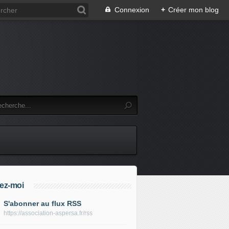
Connexion
+
Créer mon blog
ez-moi
S'abonner au flux RSS
https://association-aspersa.fr/rss