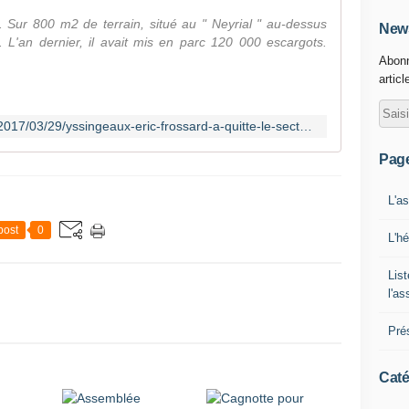
. Sur 800 m2 de terrain, situé au " Neyrial " au-dessus
News
s. L'an dernier, il avait mis en parc 120 000 escargots.
Abonn
articl
http://www.leprogres.fr/haute-loire/2017/03/29/yssingeaux-eric-frossard-a-quitte-le-secteur-de-l-automobile-pour-l-elevage-d-escargots
Pag
L'a
post
0
L'h
List
l'a
Pré
Caté