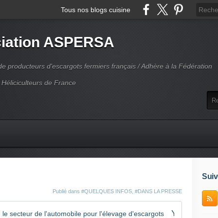
Tous nos blogs cuisine
iation ASPERSA
 producteurs d'escargots fermiers français / Adhère à la Fédération
 Héliciculteurs de France
Suiv
Publié dans
#QUELQUES INFOS
,
#DANS LA PRESSE
Yssingeaux: Eric Frossard a quitté le secteur de l'automobile pour l'élevage d'escargots