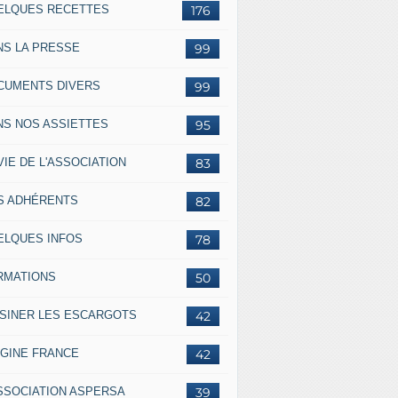
ELQUES RECETTES
176
NS LA PRESSE
99
CUMENTS DIVERS
99
NS NOS ASSIETTES
95
VIE DE L'ASSOCIATION
83
S ADHÉRENTS
82
ELQUES INFOS
78
RMATIONS
50
ISINER LES ESCARGOTS
42
IGINE FRANCE
42
ASSOCIATION ASPERSA
39