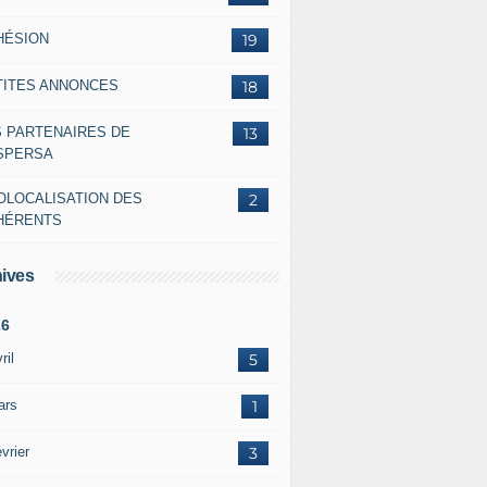
HÉSION
19
TITES ANNONCES
18
S PARTENAIRES DE
13
ASPERSA
OLOCALISATION DES
2
HÉRENTS
ives
26
ril
5
ars
1
vrier
3