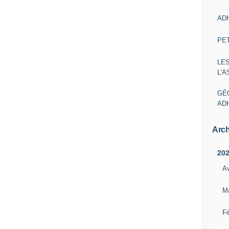
AD
PE
LE
L'
GÉ
AD
Arch
20
Av
M
Fé