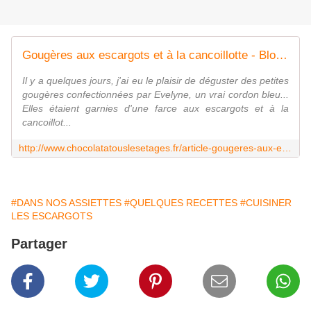
Gougères aux escargots et à la cancoillotte - Blog cuisine avec du chocolat ou Thermomix mais pas que
Il y a quelques jours, j'ai eu le plaisir de déguster des petites
gougères confectionnées par Evelyne, un vrai cordon bleu...
Elles étaient garnies d'une farce aux escargots et à la
cancoillot...
http://www.chocolatatouslesetages.fr/article-gougeres-aux-escargots-et-a-la-cancoillotte-123380542.html?fbclid=IwY2xjawFgwMJleHRuA2FlbQIxMAABHXl9Lh3QS35kq0jcg9Nbbmjw6-xudISkbYaKBToxKlHT0D2EVniFEQzy9A_aem_cBHJPa8uspyPEODsmCl6QA
#DANS NOS ASSIETTES
#QUELQUES RECETTES
#CUISINER
LES ESCARGOTS
Partager