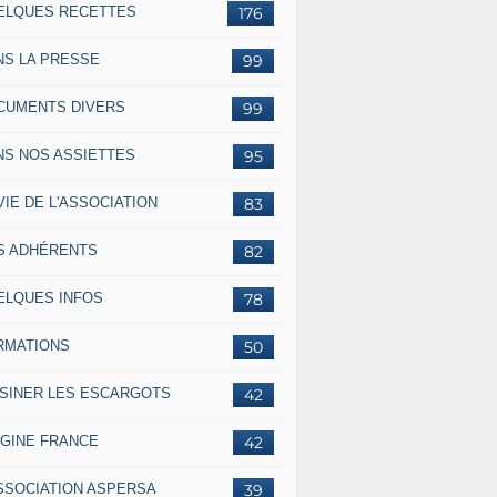
ELQUES RECETTES
176
NS LA PRESSE
99
CUMENTS DIVERS
99
NS NOS ASSIETTES
95
VIE DE L'ASSOCIATION
83
S ADHÉRENTS
82
ELQUES INFOS
78
RMATIONS
50
ISINER LES ESCARGOTS
42
IGINE FRANCE
42
ASSOCIATION ASPERSA
39