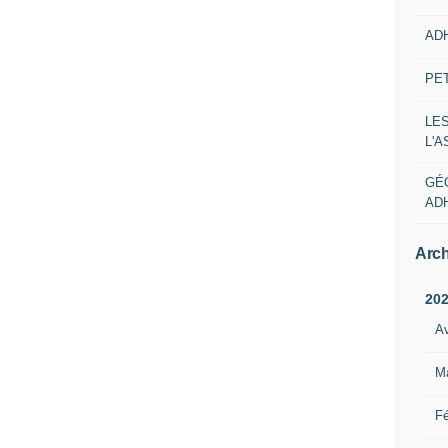
AD
PE
LE
L'
GÉ
AD
Arch
20
Av
M
Fé