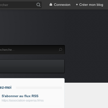
Connexion
+
Créer mon blog
ez-moi
S'abonner au flux RSS
https://association-aspersa.fr/rss