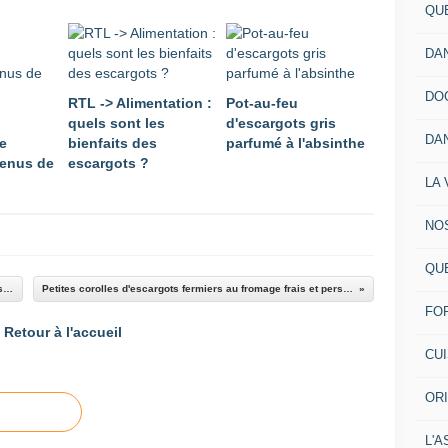
QU
DA
DO
RTL -> Alimentation :
Pot-au-feu
quels sont les
d'escargots gris
DA
e
bienfaits des
parfumé à l'absinthe
enus de
escargots ?
LA 
NO
QU
Pot-au-feu d'escargots fermiers parfumé à l'absinthe
Petites corolles d'escargots fermiers au fromage frais et persillade
FO
Retour à l'accueil
CU
OR
L'