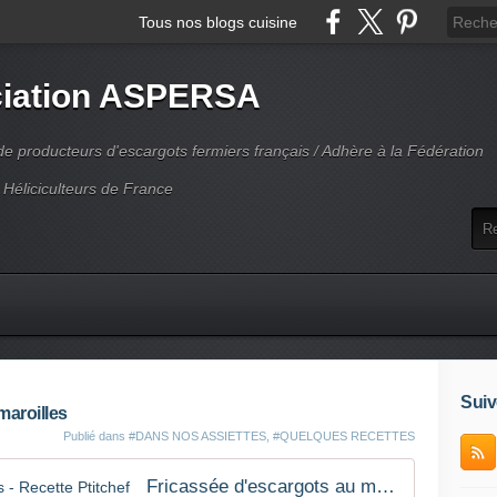
Tous nos blogs cuisine
iation ASPERSA
 producteurs d'escargots fermiers français / Adhère à la Fédération
 Héliciculteurs de France
Suiv
maroilles
Publié dans
#DANS NOS ASSIETTES
,
#QUELQUES RECETTES
Fricassée d'escargots au maroilles - Recette Ptitchef