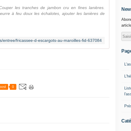
 Couper les tranches de jambon cru en fines lanières.
News
beurre à feu doux les échalotes, ajouter les lanières de
Abonn
articl
es/entree/fricassee-d-escargots-au-maroilles-fid-637084
Pag
L'a
L'h
post
0
List
l'a
Pré
Caté