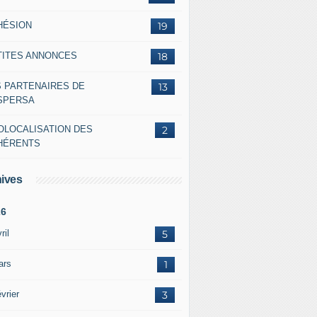
HÉSION
19
TITES ANNONCES
18
S PARTENAIRES DE
13
ASPERSA
OLOCALISATION DES
2
HÉRENTS
ives
26
ril
5
ars
1
vrier
3