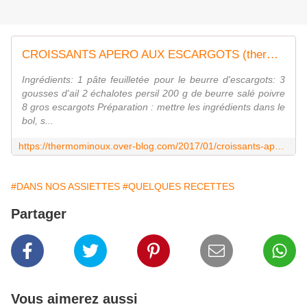
CROISSANTS APERO AUX ESCARGOTS (thermomix) - Blog cuisine Thermomix avec recettes pour le TM5 & TM31
Ingrédients: 1 pâte feuilletée pour le beurre d'escargots: 3
gousses d'ail 2 échalotes persil 200 g de beurre salé poivre
8 gros escargots Préparation : mettre les ingrédients dans le
bol, s...
https://thermominoux.over-blog.com/2017/01/croissants-apero-aux-escargots-thermomix.html
#DANS NOS ASSIETTES
#QUELQUES RECETTES
Partager
Vous aimerez aussi