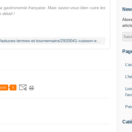
la gastronomie française. Mais savez-vous bien cuire les
News
détail !
Abonn
articl
https://cuisine.journaldesfemmes.fr/astuces-termes-et-tournemains/2920041-cuisson-escargot/
Pag
L'a
L'h
post
0
List
l'a
Pré
Caté