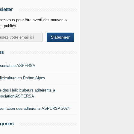
letter
ez-vous pour être averti des nouveaux
es publiés.
es
ssociation ASPERSA
éliciculture en Rhône-Alpes
e des Héliciculteurs adhérents à
ssociation ASPERSA
sentation des adhérents ASPERSA 2024
gories