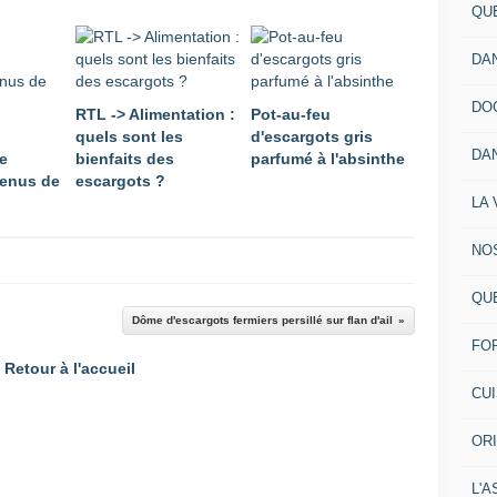
QU
DA
DO
RTL -> Alimentation :
Pot-au-feu
quels sont les
d'escargots gris
DA
e
bienfaits des
parfumé à l'absinthe
enus de
escargots ?
LA 
NO
QU
Dôme d'escargots fermiers persillé sur flan d'ail
FO
Retour à l'accueil
CU
OR
L'