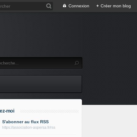
Connexion
+
Créer mon blog
ez-moi
S'abonner au flux RSS
https://association-aspersa.fr/rss