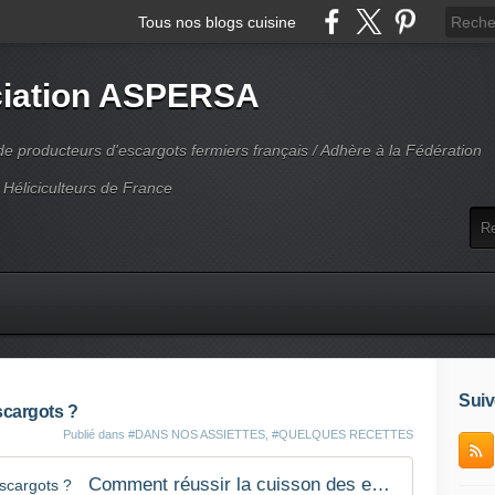
Tous nos blogs cuisine
iation ASPERSA
 producteurs d'escargots fermiers français / Adhère à la Fédération
 Héliciculteurs de France
Suiv
scargots ?
Publié dans
#DANS NOS ASSIETTES
,
#QUELQUES RECETTES
Comment réussir la cuisson des escargots ?