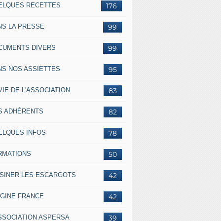
ELQUES RECETTES
176
NS LA PRESSE
99
CUMENTS DIVERS
99
NS NOS ASSIETTES
95
VIE DE L'ASSOCIATION
83
S ADHÉRENTS
82
ELQUES INFOS
78
RMATIONS
50
ISINER LES ESCARGOTS
42
IGINE FRANCE
42
ASSOCIATION ASPERSA
39