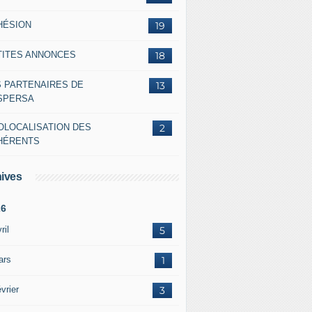
HÉSION
19
TITES ANNONCES
18
S PARTENAIRES DE
13
ASPERSA
OLOCALISATION DES
2
HÉRENTS
ives
26
ril
5
ars
1
vrier
3