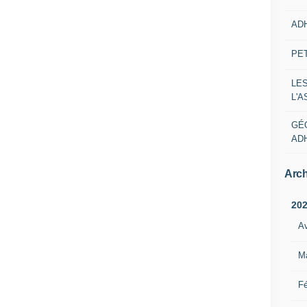
AD
PE
LE
L'
GÉ
AD
Arch
20
Av
M
Fé