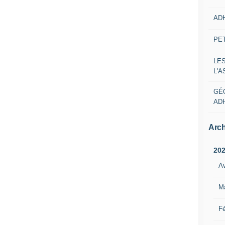
AD
PE
LE
L'
GÉ
AD
Arch
20
Av
M
Fé