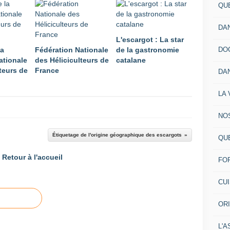
QU
DA
L'escargot : La star
DO
la
Fédération Nationale
de la gastronomie
ationale
des Héliciculteurs de
catalane
teurs de
France
DA
LA 
NO
Étiquetage de l'origine géographique des escargots
QU
Retour à l'accueil
FO
CU
OR
L'