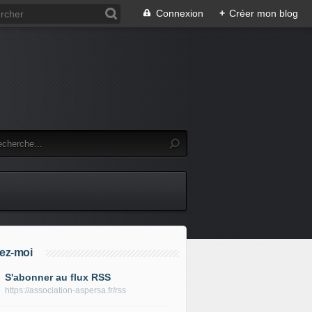
Connexion
+
Créer mon blog
ez-moi
S'abonner au flux RSS
https://association-aspersa.fr/rss