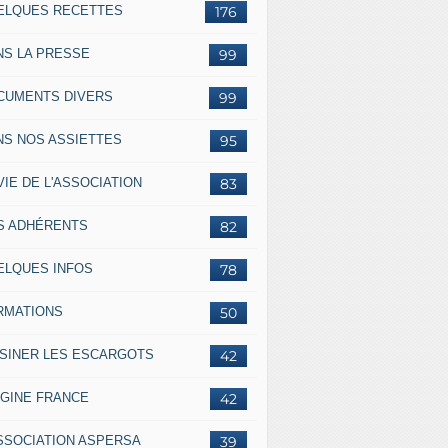
ELQUES RECETTES
176
NS LA PRESSE
99
CUMENTS DIVERS
99
NS NOS ASSIETTES
95
VIE DE L'ASSOCIATION
83
S ADHÉRENTS
82
ELQUES INFOS
78
RMATIONS
50
ISINER LES ESCARGOTS
42
IGINE FRANCE
42
ASSOCIATION ASPERSA
39