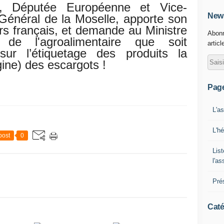
, Députée Européenne et Vice-
News
Général de la Moselle, apporte son
urs français, et demande au Ministre
Abonn
de l'agroalimentaire que soit
articl
ur l’étiquetage des produits la
ine) des escargots !
Pag
L'a
L'h
post
0
List
l'a
Pré
Caté