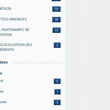
HÉSION
19
TITES ANNONCES
18
S PARTENAIRES DE
13
ASPERSA
OLOCALISATION DES
2
HÉRENTS
ives
26
ril
5
ars
1
vrier
3