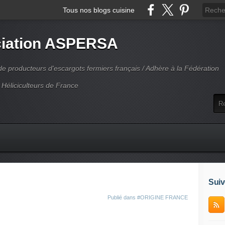
Tous nos blogs cuisine
iation ASPERSA
 producteurs d'escargots fermiers français / Adhère à la Fédération
 Héliciculteurs de France
Suiv
Publié dans
#ORIGINE FRANCE