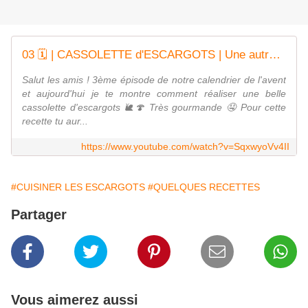
03 🗓️ | CASSOLETTE d'ESCARGOTS | Une autre façon de cuisiner les escargots avec UN PEU de beurre 🐌🍄
Salut les amis ! 3ème épisode de notre calendrier de l'avent
et aujourd'hui je te montre comment réaliser une belle
cassolette d'escargots 🐌🍄 Très gourmande 🤤 Pour cette
recette tu aur...
https://www.youtube.com/watch?v=SqxwyoVv4II
#CUISINER LES ESCARGOTS
#QUELQUES RECETTES
Partager
Vous aimerez aussi