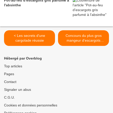
Pot-au-feu d'escargots gris parfumé à
l'absinthe
< Les secrets d'une
Concours du plus gros
cargolade réussie
mangeur d'escargots
organisé à Perpignan >
Hébergé par Overblog
Top articles
Pages
Contact
Signaler un abus
C.G.U.
Cookies et données personnelles