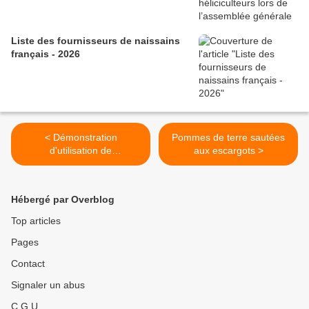
Liste des fournisseurs de naissains
français - 2026
< Démonstration
Pommes de terre sautées
d'utilisation de
aux escargots >
l'Héligranélec (distributrice
de granulés pour
escargots)
Hébergé par Overblog
Top articles
Pages
Contact
Signaler un abus
C.G.U.