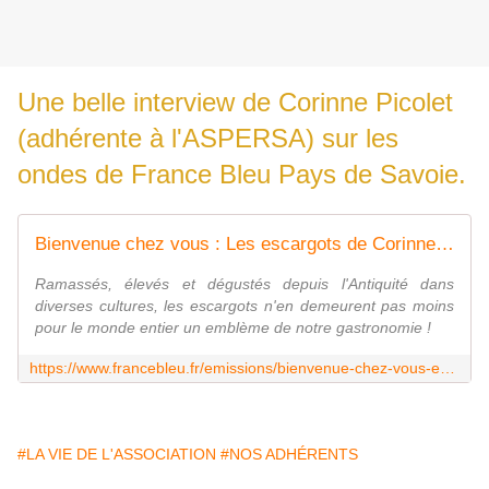
Une belle interview de Corinne Picolet
(adhérente à l'ASPERSA) sur les
ondes de France Bleu Pays de Savoie.
Bienvenue chez vous : Les escargots de Corinne Picolet à Entrelacs
Ramassés, élevés et dégustés depuis l'Antiquité dans
diverses cultures, les escargots n'en demeurent pas moins
pour le monde entier un emblème de notre gastronomie !
https://www.francebleu.fr/emissions/bienvenue-chez-vous-en-pays-de-savoie/bienvenue-chez-vous-les-escargots-de-corinne-picolet-a-entrelacs-5458300
#LA VIE DE L'ASSOCIATION
#NOS ADHÉRENTS