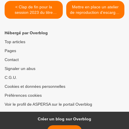
< Clap de fin pour la
Mettre en place un atelier
session 2023 du titre
de reproduction d’escargots
héliciculteur au CFPPA de
sur son exploitation >
La Motte-Servolex
Hébergé par Overblog
Top articles
Pages
Contact
Signaler un abus
C.G.U.
Cookies et données personnelles
Préférences cookies
Voir le profil de ASPERSA sur le portail Overblog
Créer un blog sur Overblog