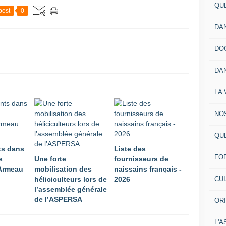
QU
post
0
DA
DO
DA
LA 
NO
QU
ts dans
Liste des
FO
s
Une forte
fournisseurs de
'Armeau
mobilisation des
naissains français -
CU
héliciculteurs lors de
2026
l’assemblée générale
de l’ASPERSA
OR
L'