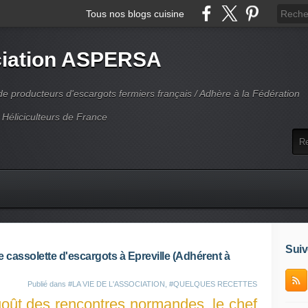
Tous nos blogs cuisine
iation ASPERSA
 producteurs d'escargots fermiers français / Adhère à la Fédération
 Héliciculteurs de France
Suiv
e cassolette d'escargots à Epreville (Adhérent à
Publié dans
#LA VIE DE L'ASSOCIATION
,
#QUELQUES RECETTES
oût des rencontres normandes, le chef