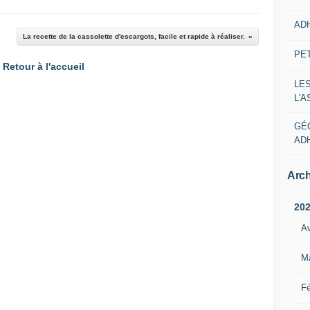
AD
La recette de la cassolette d'escargots, facile et rapide à réaliser.
PE
Retour à l'accueil
LE
L'
GÉ
AD
Arch
20
Av
M
Fé