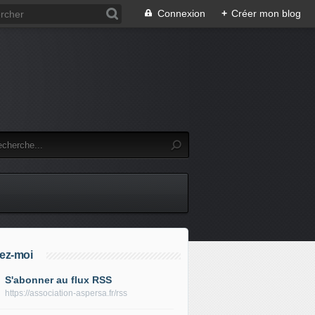
Connexion
+
Créer mon blog
ez-moi
S'abonner au flux RSS
https://association-aspersa.fr/rss