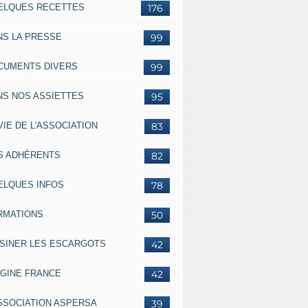
ELQUES RECETTES
176
NS LA PRESSE
99
CUMENTS DIVERS
99
NS NOS ASSIETTES
95
VIE DE L'ASSOCIATION
83
S ADHÉRENTS
82
ELQUES INFOS
78
RMATIONS
50
ISINER LES ESCARGOTS
42
IGINE FRANCE
42
ASSOCIATION ASPERSA
39