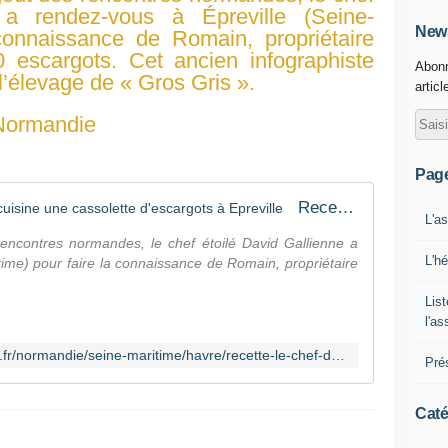
 a rendez-vous à Épreville (Seine-
News
 connaissance de Romain, propriétaire
 escargots. Cet ancien infographiste
Abonn
l’élevage de « Gros Gris ».
articl
3 Normandie
Pag
Recette. Le chef David Gallienne cuisine une cassolette d'escargots à Epreville
L'a
encontres normandes, le chef étoilé David Gallienne a
L'h
time) pour faire la connaissance de Romain, propriétaire
List
l'a
https://france3-regions.francetvinfo.fr/normandie/seine-maritime/havre/recette-le-chef-david-gallienne-cuisine-une-cassolette-d-escargots-a-epreville-2253037.html
Pré
Caté