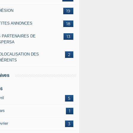
HÉSION
19
TITES ANNONCES
18
S PARTENAIRES DE
13
ASPERSA
OLOCALISATION DES
2
HÉRENTS
ives
26
ril
5
ars
1
vrier
3