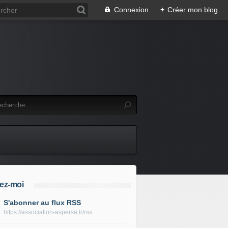
Connexion
+
Créer mon blog
ez-moi
S'abonner au flux RSS
https://association-aspersa.fr/rss