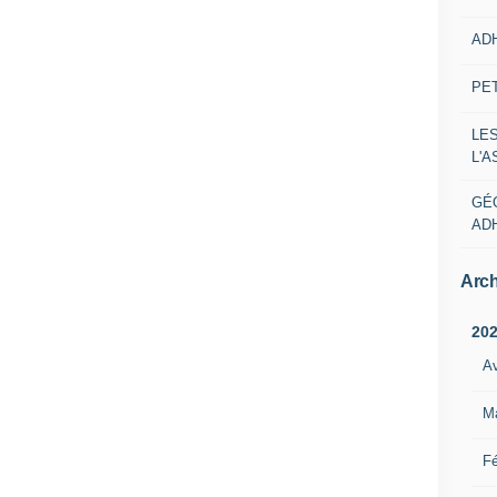
AD
PE
LE
L'
GÉ
AD
Arch
20
Av
M
Fé