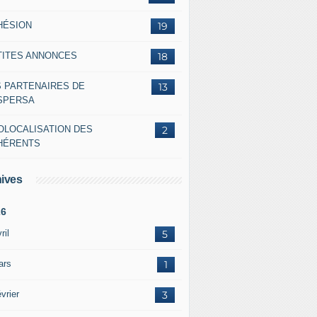
HÉSION
19
TITES ANNONCES
18
S PARTENAIRES DE
13
ASPERSA
OLOCALISATION DES
2
HÉRENTS
ives
26
ril
5
ars
1
vrier
3