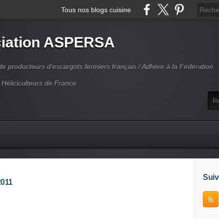
Tous nos blogs cuisine
iation ASPERSA
 producteurs d'escargots fermiers français / Adhère à la Fédération
 Héliciculteurs de France
Suiv
2011