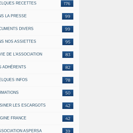
ELQUES RECETTES
176
NS LA PRESSE
99
CUMENTS DIVERS
99
NS NOS ASSIETTES
95
VIE DE L'ASSOCIATION
83
S ADHÉRENTS
82
ELQUES INFOS
78
RMATIONS
50
ISINER LES ESCARGOTS
42
IGINE FRANCE
42
ASSOCIATION ASPERSA
39