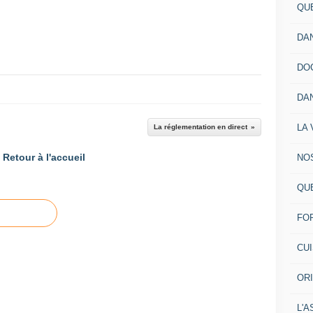
QU
DA
DO
DA
LA 
La réglementation en direct
Retour à l'accueil
NO
QU
FO
CU
OR
L'