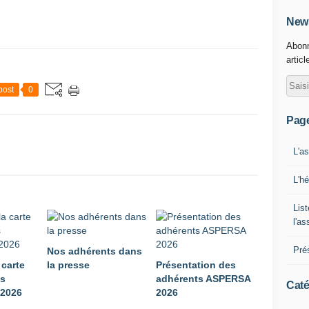
News
Abonn
articl
post
0
Pag
L'a
L'h
List
l'a
Pré
Nos adhérents dans
 carte
la presse
Présentation des
ts
adhérents ASPERSA
Caté
2026
2026