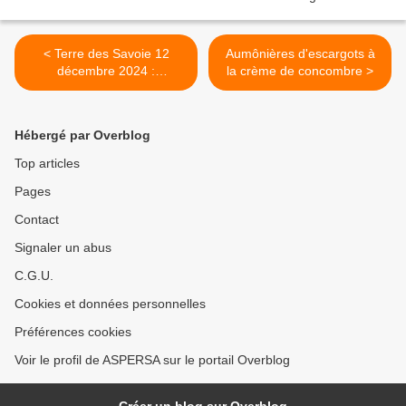
< Terre des Savoie 12
Aumônières d'escargots à
décembre 2024 :
la crème de concombre >
L'escargot, une filière de
niche dynamique sur les
deux Savoie
Hébergé par Overblog
Top articles
Pages
Contact
Signaler un abus
C.G.U.
Cookies et données personnelles
Préférences cookies
Voir le profil de ASPERSA sur le portail Overblog