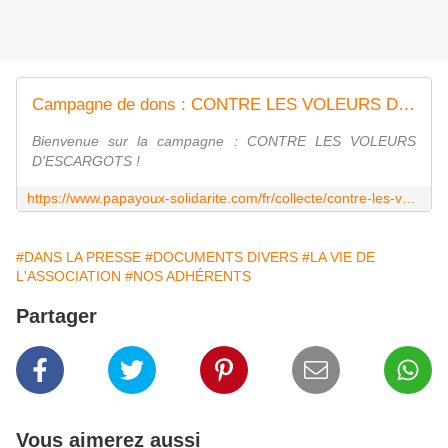
Campagne de dons : CONTRE LES VOLEURS D'ESCARGOTS !
Bienvenue sur la campagne : CONTRE LES VOLEURS
D'ESCARGOTS !
https://www.papayoux-solidarite.com/fr/collecte/contre-les-voleurs-d-escargots?fbclid=IwY2xjawHM_0lleHRuA2FlbQIxMQABHdhRJ_Ziaw3wxuqJBdHtvKjYMrVTUqWOeVNknHo9pogj8TUNwZXHdLPM4w_aem_AoLVkgmQ2JyB8Q9FCt0yYQ
#DANS LA PRESSE
#DOCUMENTS DIVERS
#LA VIE DE
L'ASSOCIATION
#NOS ADHÉRENTS
Partager
Vous aimerez aussi