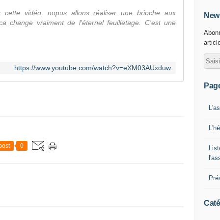
 cette vidéo, nopus allons réaliser une brioche aux
News
ca change vraiment de l'éternel feuilletage. C'est une
Abonn
articl
https://www.youtube.com/watch?v=eXM03AUxduw
Pag
L'a
L'h
post
0
List
l'a
Pré
Caté