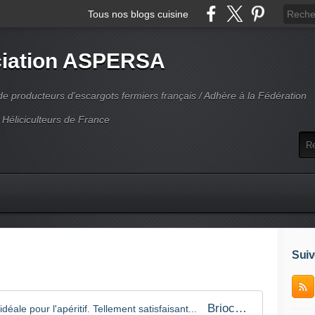
Tous nos blogs cuisine
iation ASPERSA
 producteurs d'escargots fermiers français / Adhère à la Fédération
 Héliciculteurs de France
Suiv
Brioche aux escargots : la recette idéale pour l'apéritif. Tellement satisfaisant...