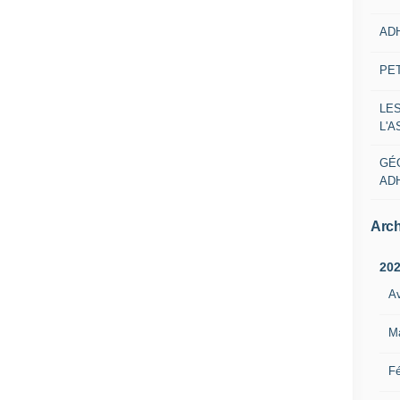
AD
PE
LE
L'
GÉ
AD
Arch
20
Av
M
Fé