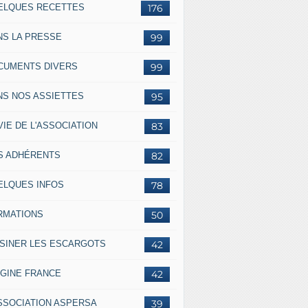
ELQUES RECETTES
176
NS LA PRESSE
99
CUMENTS DIVERS
99
NS NOS ASSIETTES
95
VIE DE L'ASSOCIATION
83
S ADHÉRENTS
82
ELQUES INFOS
78
RMATIONS
50
ISINER LES ESCARGOTS
42
IGINE FRANCE
42
ASSOCIATION ASPERSA
39