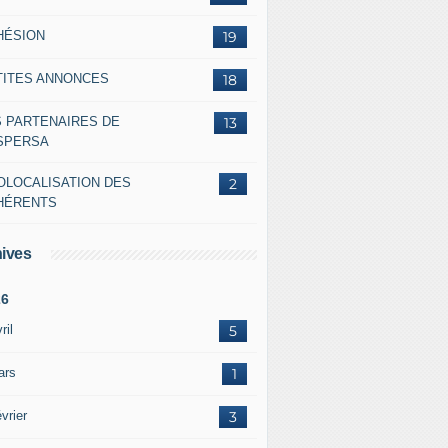
HÉSION
19
TITES ANNONCES
18
S PARTENAIRES DE
13
ASPERSA
OLOCALISATION DES
2
HÉRENTS
ives
26
ril
5
ars
1
vrier
3