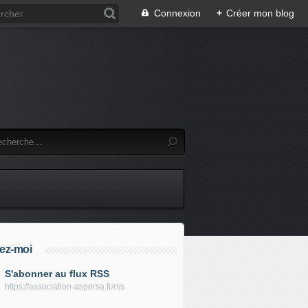
Connexion
+
Créer mon blog
ez-moi
S'abonner au flux RSS
https://association-aspersa.fr/rss