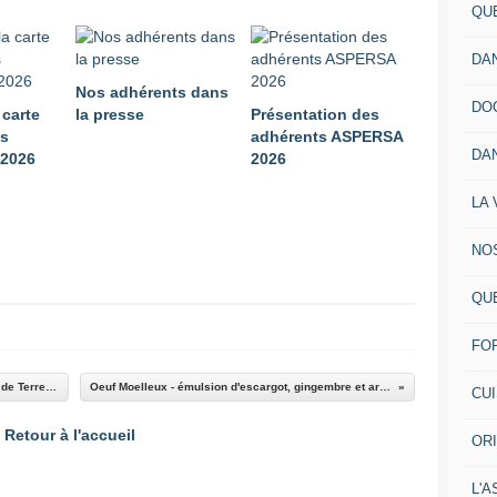
QU
DA
Nos adhérents dans
DO
 carte
la presse
Présentation des
ts
adhérents ASPERSA
DA
2026
2026
LA 
NO
QU
FO
Escargots Petits Gris des Corbières, Pommes de Terre au Lard
Oeuf Moelleux - émulsion d'escargot, gingembre et artichauts
CU
Retour à l'accueil
OR
L'