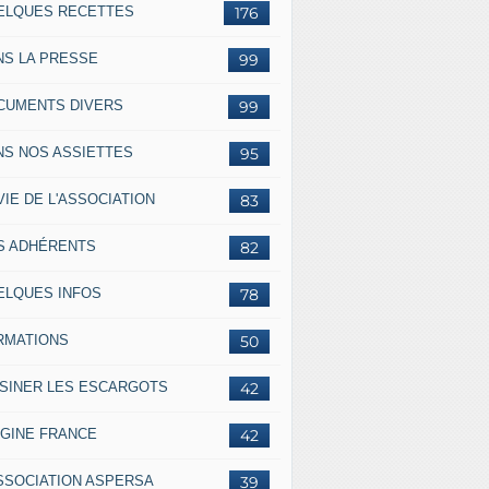
ELQUES RECETTES
176
NS LA PRESSE
99
CUMENTS DIVERS
99
NS NOS ASSIETTES
95
VIE DE L'ASSOCIATION
83
S ADHÉRENTS
82
ELQUES INFOS
78
RMATIONS
50
ISINER LES ESCARGOTS
42
IGINE FRANCE
42
ASSOCIATION ASPERSA
39