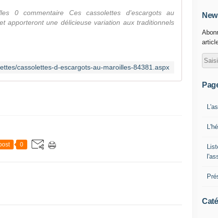
illes 0 commentaire Ces cassolettes d'escargots au
News
et apporteront une délicieuse variation aux traditionnels
Abonn
articl
cettes/cassolettes-d-escargots-au-maroilles-84381.aspx
Pag
L'a
L'h
post
0
List
l'a
Pré
Caté