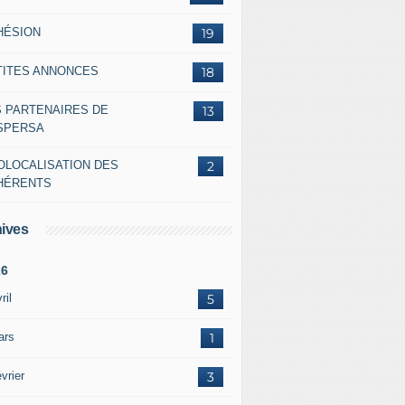
HÉSION
19
TITES ANNONCES
18
S PARTENAIRES DE
13
ASPERSA
OLOCALISATION DES
2
HÉRENTS
ives
26
ril
5
ars
1
vrier
3