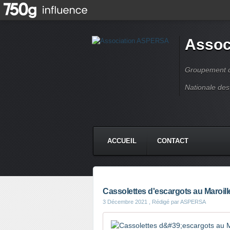
Assoc
Groupement de
Nationale des
ACCUEIL
CONTACT
Cassolettes d'escargots au Maroill
3 Décembre 2021
, Rédigé par ASPERSA