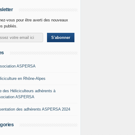
letter
ez-vous pour être averti des nouveaux
es publiés.
es
ssociation ASPERSA
éliciculture en Rhône-Alpes
e des Héliciculteurs adhérents à
ssociation ASPERSA
sentation des adhérents ASPERSA 2024
gories