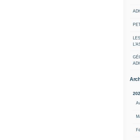
AD
PE
LE
L'
GÉ
AD
Arch
20
Av
M
Fé