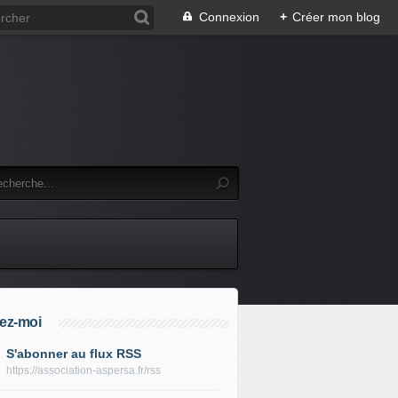
Connexion
+
Créer mon blog
ez-moi
S'abonner au flux RSS
https://association-aspersa.fr/rss