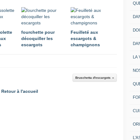
QU
DA
DO
olette
fourchette pour
Feuilleté aux
aux
décoquiller les
escargots &
DA
s
escargots
champignons
LA 
NO
Bruschetta d'escargots
QU
Retour à l'accueil
FO
CU
OR
L'