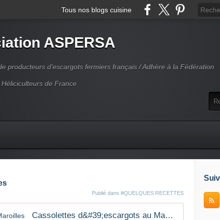
Tous nos blogs cuisine
iation ASPERSA
 producteurs d'escargots fermiers français / Adhère à la Fédération
 Héliciculteurs de France
Suiv
es
Publié dans
#QUELQUES RECETTES
Cassolettes d&#39;escargots au Maroilles