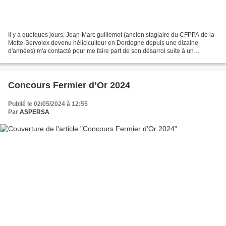
Il y a quelques jours, Jean-Marc guillemot (ancien stagiaire du CFPPA de la
Motte-Servolex devenu héliciculteur en Dordogne depuis une dizaine
d'années) m'a contacté pour me faire part de son désarroi suite à un
incendie qui a touché une bonne partie...
Concours Fermier d’Or 2024
Publié le 02/05/2024 à 12:55
Par
ASPERSA