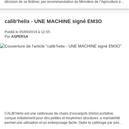
décision de se fédérer, par recommandation du Ministère de l’Agriculture et
de la Souveraineté Alimentaire....
calib’helix - UNE MACHINE signé EM3O
Publié le 05/09/2019 à 12:55
Par
ASPERSA
CALIB’Helix est une calibreuse de chairs d’escargots (Helix) portative,
conçue initialement pour des petites et moyennes structures. a maniabilité
permet une utilisation et un entreposage facile. Outre le calibrage par pesée,
suivi de l’ensachage, elle...