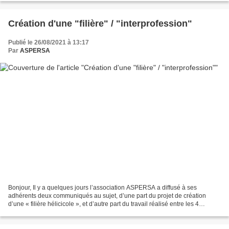
Création d'une "filière" / "interprofession"
Publié le 26/08/2021 à 13:17
Par
ASPERSA
Bonjour, Il y a quelques jours l’association ASPERSA a diffusé à ses
adhérents deux communiqués au sujet, d’une part du projet de création
d’une « filière hélicicole », et d’autre part du travail réalisé entre les 4
Présidents de groupements, Hervé Ménelot...