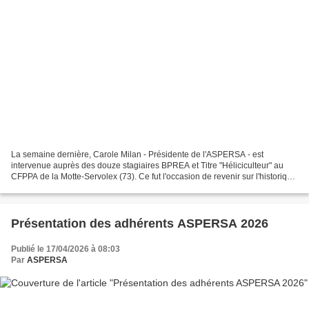
La semaine dernière, Carole Milan - Présidente de l'ASPERSA - est
intervenue auprès des douze stagiaires BPREA et Titre "Héliciculteur" au
CFPPA de la Motte-Servolex (73). Ce fut l'occasion de revenir sur l'historique
de notre association, et de présenter...
Présentation des adhérents ASPERSA 2026
Publié le 17/04/2026 à 08:03
Par
ASPERSA