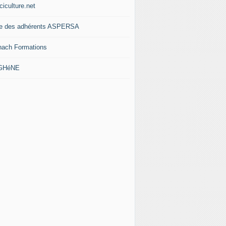
ciculture.net
te des adhérents ASPERSA
nach Formations
 GHéNE