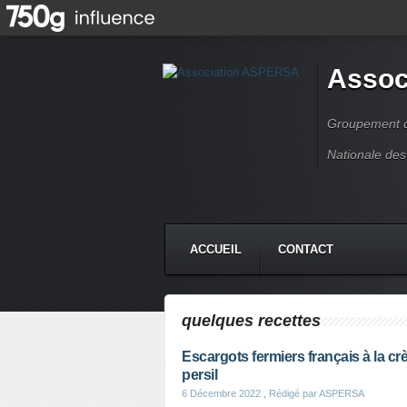
Assoc
Groupement de
Nationale des
ACCUEIL
CONTACT
quelques recettes
Escargots fermiers français à la crè
persil
6 Décembre 2022
, Rédigé par ASPERSA