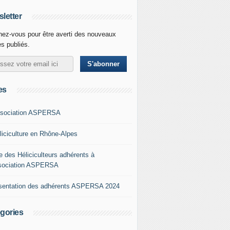
letter
ez-vous pour être averti des nouveaux
es publiés.
es
ssociation ASPERSA
éliciculture en Rhône-Alpes
e des Héliciculteurs adhérents à
ssociation ASPERSA
sentation des adhérents ASPERSA 2024
gories