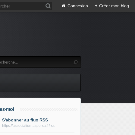
Connexion
+
Créer mon blog
ez-moi
S'abonner au flux RSS
https://association-aspersa.fr/rss