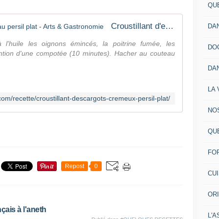
QU
Croustillant d'escargots crémeux au persil plat - Arts & Gastronomie
DA
 l'huile les oignons émincés, la poitrine fumée, les
DO
ntion d'une compotée (10 minutes). Hacher au couteau
DA
LA 
om/recette/croustillant-descargots-cremeux-persil-plat/
NO
QU
FO
Repost
0
CU
OR
çais à l'aneth
L'