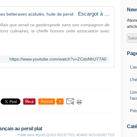
News
Escargot à la crème d'ail noir, jeunes betteraves acidulés, huile de persil
Abonn
 Mais que serait ce gastéropode sans son compagnon de
articl
itions culinaires, la cheffe honore cette association avec
Pag
https://www.youtube.com/watch?v=ZCdsNhU77A0
L'a
L'h
List
l'a
Repost
0
Pré
Caté
ançais au persil plat
Publié dans
#QUELQUES RECETTES
,
#DANS NOS ASSIETTES