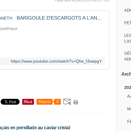
Publié dans
#QUELQUES RECETTES
AD
BARIGOULE D'ESCARGOTS A L'ANETH
PE
ympathique
LE
L'
GÉ
AD
https://www.youtube.com/watch?v=Qhe_fJwepgY
Arch
20
Av
Repost
0
M
Fé
ais en persillade au caviar cristal