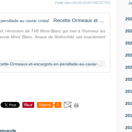
Ja
Publié dans
#QUELQUES RECETTES
20
Recette Ormeaux et escargots en persillade au caviar cristal
20
ef, l'émission de TV8 Mont-Blanc qui met à l'honneur les
 Savoie Mont Blanc. Ariane de Rothschild sait exactement
20
20
https://www.savoiemontblanc.tv/Recette-Ormeaux-et-escargots-en-persillade-au-caviar-cristal-ef14766b6a.html
20
20
20
20
Repost
0
20
20
Normande