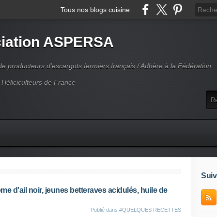
Tous nos blogs cuisine
iation ASPERSA
 producteurs d'escargots fermiers français / Adhère à la Fédération
 Héliciculteurs de France
Suiv
me d'ail noir, jeunes betteraves acidulés, huile de
Publié dans
#QUELQUES RECETTES