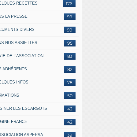
ELQUES RECETTES
176
NS LA PRESSE
99
CUMENTS DIVERS
99
NS NOS ASSIETTES
95
VIE DE L'ASSOCIATION
83
S ADHÉRENTS
82
ELQUES INFOS
78
RMATIONS
50
ISINER LES ESCARGOTS
42
IGINE FRANCE
42
ASSOCIATION ASPERSA
39