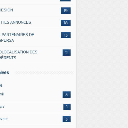
HÉSION
19
TITES ANNONCES
18
S PARTENAIRES DE
13
ASPERSA
OLOCALISATION DES
2
HÉRENTS
ives
26
ril
5
ars
1
vrier
3