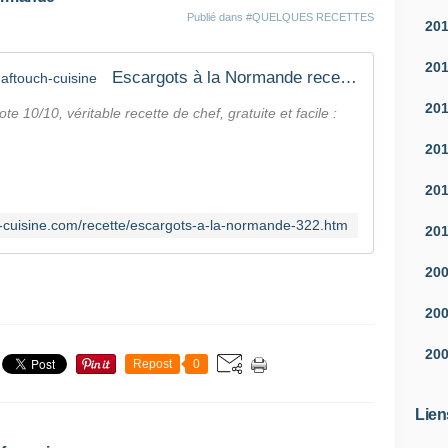
Publié dans
#QUELQUES RECETTES
20
20
Escargots à la Normande recette, aftouch-cuisine
20
 10/10, véritable recette de chef, gratuite et facile :
20
20
h-cuisine.com/recette/escargots-a-la-normande-322.htm
20
20
20
20
Repost
0
Lien