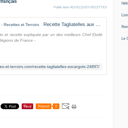
 français
Héli
Publié dans
#QUELQUES RECETTES
Lis
Recette Tagliatelles aux escargots - Recettes et Terroirs
Rei
ts et recette expliquée par un des meilleurs Chef Etoilé
Le
 Régions de France -
es-et-terroirs.com/recette-tagliatelles-escargots-24897/
Repost
0